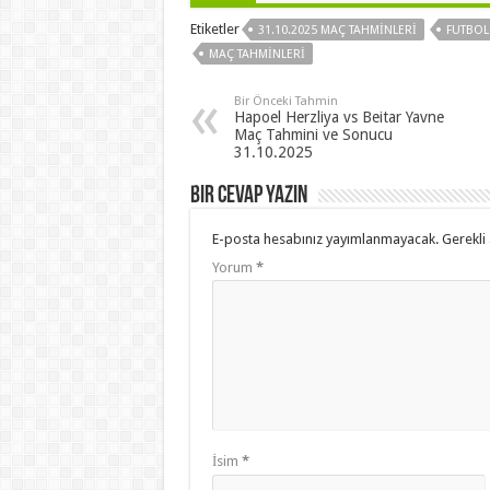
Etiketler
31.10.2025 MAÇ TAHMINLERI
FUTBOL
MAÇ TAHMINLERI
Bir Önceki Tahmin
Hapoel Herzliya vs Beitar Yavne
Maç Tahmini ve Sonucu
31.10.2025
Bir cevap yazın
E-posta hesabınız yayımlanmayacak.
Gerekli
Yorum
*
İsim
*