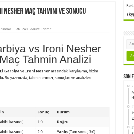
Rekl
oni Nesher Maç Tahmini ve Sonucu
sky
orumlar
248 Görüntülenme
arbiya vs Ironi Nesher
 Maç Tahmin Analizi
El Garbiya
ve
Ironi Nesher
arasındaki karşılaşma, bizim
Son 
. Bu yazımızda, tahminlerimizi, sonuçları ve analizleri
2
M
H
2
in
Sonuç
Durum
İ
2
sahibi kazandı)
1:0
Doğru
2
sahibi kazandı)
2:0
Yanlış
(Tam sonuç 3:0)
S