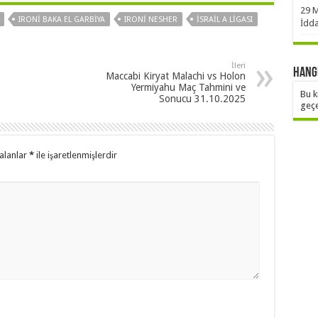
29 M
IRONI BAKA EL GARBIYA
IRONI NESHER
İSRAIL A LIGASI
İdd
İleri
Hangi
Maccabi Kiryat Malachi vs Holon
Yermiyahu Maç Tahmini ve
Bu k
Sonucu 31.10.2025
geçe
 alanlar
*
ile işaretlenmişlerdir