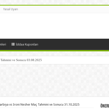
Yasal Uyarı
nleri
İddaa Kuponları
ç Tahmini ve Sonucu 03.08.2025
Garbiya vs Ironi Nesher Maç Tahmini ve Sonucu 31.10.2025
Öneri