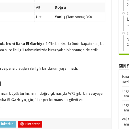
2
Alt
Doğru
2
Üst
Yanlış
(Tam sonuç 3:0)
İ
t
2
N
duk.
Ironi Baka El Garbiya
1:0’lık bir skorla önde kapatırken, bu
2
süre ile ilgili tahminimizde biraz yakın bir sonuç elde ettik.
Son 
 penaltı atışları ile ilgili bir durum yaşanmadı.
İspa
ı
Hazi
Lega
mizin büyük bir kısmının doğru çıkmasıyla %75 gibi bir seviyeye
Tem
aka El Garbiya
, güçlü bir performans sergiledi ve
Lega
.
Tem
Vejl
LinkedIn
Pinterest
Tem