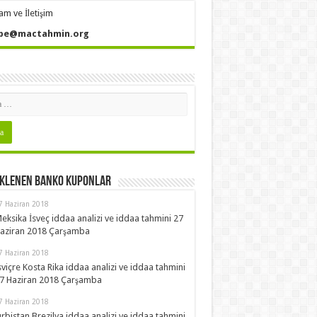
am ve İletişim
pe@mactahmin.org
Eklenen Banko Kuponlar
7 Haziran 2018
eksika İsveç iddaa analizi ve iddaa tahmini 27
aziran 2018 Çarşamba
7 Haziran 2018
sviçre Kosta Rika iddaa analizi ve iddaa tahmini
7 Haziran 2018 Çarşamba
7 Haziran 2018
ırbistan Brezilya iddaa analizi ve iddaa tahmini