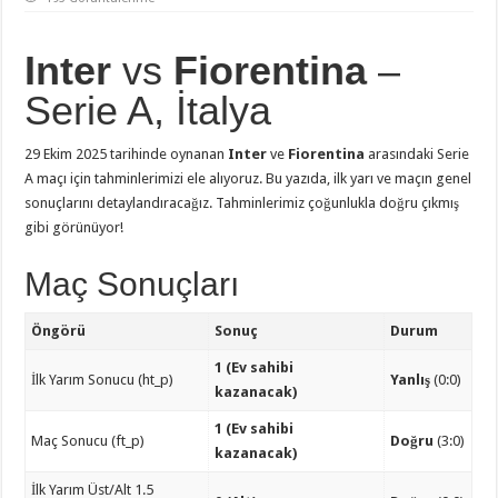
Inter
vs
Fiorentina
–
Serie A, İtalya
29 Ekim 2025 tarihinde oynanan
Inter
ve
Fiorentina
arasındaki Serie
A maçı için tahminlerimizi ele alıyoruz. Bu yazıda, ilk yarı ve maçın genel
sonuçlarını detaylandıracağız. Tahminlerimiz çoğunlukla doğru çıkmış
gibi görünüyor!
Maç Sonuçları
Öngörü
Sonuç
Durum
1 (Ev sahibi
İlk Yarım Sonucu (ht_p)
Yanlış
(0:0)
kazanacak)
1 (Ev sahibi
Maç Sonucu (ft_p)
Doğru
(3:0)
kazanacak)
İlk Yarım Üst/Alt 1.5