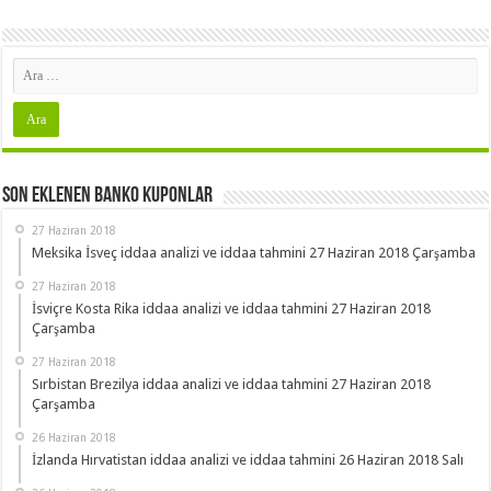
Son Eklenen Banko Kuponlar
27 Haziran 2018
Meksika İsveç iddaa analizi ve iddaa tahmini 27 Haziran 2018 Çarşamba
27 Haziran 2018
İsviçre Kosta Rika iddaa analizi ve iddaa tahmini 27 Haziran 2018
Çarşamba
27 Haziran 2018
Sırbistan Brezilya iddaa analizi ve iddaa tahmini 27 Haziran 2018
Çarşamba
26 Haziran 2018
İzlanda Hırvatistan iddaa analizi ve iddaa tahmini 26 Haziran 2018 Salı