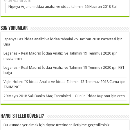
26 Haziran 2018
Nijerya Arjantin iddaa analizi ve iddaa tahmini 26 Haziran 2018 Salı
Son Yorumlar
İspanya Fas iddaa analizi ve iddaa tahmini 25 Haziran 2018 Pazartesi
için
Una
Leganes – Real Madrid İddaa Analizi ve Tahmini 19 Temmuz 2020
için
mactahmin
Leganes – Real Madrid İddaa Analizi ve Tahmini 19 Temmuz 2020
için
KET
buğa
Vejle-Hobro IK İddaa Analizi ve İddaa Tahmini 13 Temmuz 2018 Cuma
için
TAHMİNCİ
29 Mayıs 2018 Salı Banko Maç Tahminleri – Günün İddaa Kuponu
için
eren
Hangi Siteler Güvenli?
Bu kısımda yer almak için skype üzerinden iletişime geçebilirsiniz.