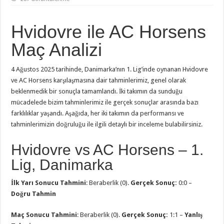
Hvidovre ile AC Horsens
Maç Analizi
4 Ağustos 2025 tarihinde, Danimarka’nın 1. Lig’inde oynanan Hvidovre
ve AC Horsens karşılaşmasına dair tahminlerimiz, genel olarak
beklenmedik bir sonuçla tamamlandı. İki takımın da sunduğu
mücadelede bizim tahminlerimiz ile gerçek sonuçlar arasında bazı
farklılıklar yaşandı. Aşağıda, her iki takımın da performansı ve
tahminlerimizin doğruluğu ile ilgili detaylı bir inceleme bulabilirsiniz.
Hvidovre vs AC Horsens – 1.
Lig, Danimarka
İlk Yarı Sonucu Tahmini
: Beraberlik (0).
Gerçek Sonuç:
0:0 –
Doğru Tahmin
Maç Sonucu Tahmini
: Beraberlik (0).
Gerçek Sonuç:
1:1 –
Yanlış