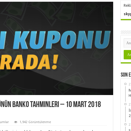
Rekl
sky
Son 
2
M
H
ünün Banko Tahminleri – 10 Mart 2018
2
İ
2
rumlar
1,942 Görüntülenme
2
S