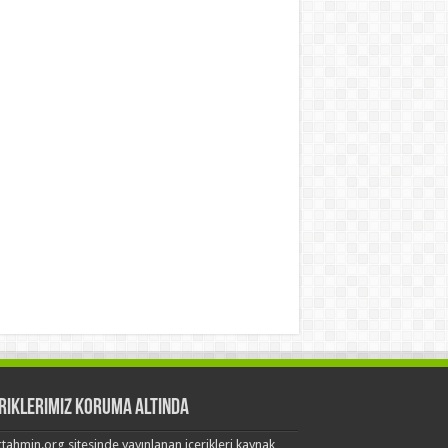
eriklerimiz Koruma Altında
tahmin.org sitesinde yayınlanan içerikleri kaynak