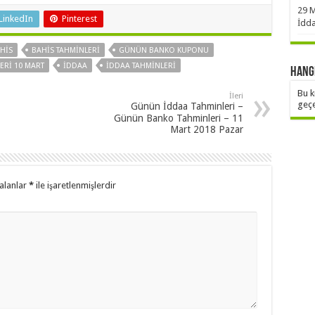
29 M
LinkedIn
Pinterest
İdd
HIS
BAHIS TAHMINLERI
GÜNÜN BANKO KUPONU
RI 10 MART
IDDAA
IDDAA TAHMINLERI
Hangi
Bu k
İleri
geçe
Günün İddaa Tahminleri –
Günün Banko Tahminleri – 11
Mart 2018 Pazar
 alanlar
*
ile işaretlenmişlerdir