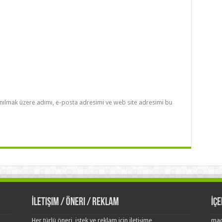
nılmak üzere adımı, e-posta adresimi ve web site adresimi bu
İletişim / Öneri / Reklam
İç
Her türlü öneri, istek ve reklam için iletişime
mac