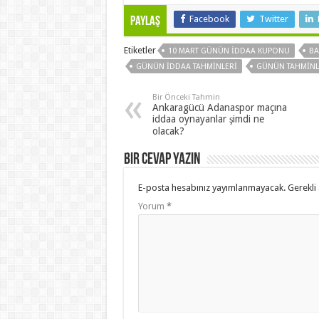
Facebook
Twitter
Paylaş
Etiketler
10 MART GÜNÜN IDDAA KUPONU
BA
GÜNÜN IDDAA TAHMINLERI
GÜNÜN TAHMINLE
Bir Önceki Tahmin
Ankaragücü Adanaspor maçına
iddaa oynayanlar şimdi ne
olacak?
Bir cevap yazın
E-posta hesabınız yayımlanmayacak.
Gerekli
Yorum
*