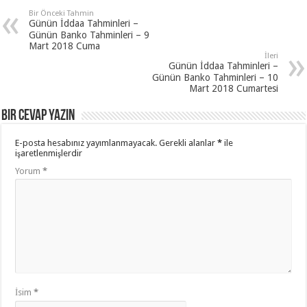
Bir Önceki Tahmin
Günün İddaa Tahminleri –
Günün Banko Tahminleri – 9
Mart 2018 Cuma
İleri
Günün İddaa Tahminleri –
Günün Banko Tahminleri – 10
Mart 2018 Cumartesi
Bir cevap yazın
E-posta hesabınız yayımlanmayacak.
Gerekli alanlar
*
ile
işaretlenmişlerdir
Yorum
*
İsim
*