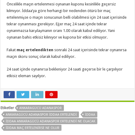
Öncelikle maçın ertelenmesi oynanan kuponu kesinlikle geçersiz
kılmıyor. İddaa’ya göre herhangi bir nedenden ötürü bir maç
ertelenmişse o maçın sonucunun belli olabilmesi için 24 saat içerisinde
tekrar oynanması gerekiyor. Eğer maç 24 saat içinde tekrar
oynanmazsa karşılaşmanın oranı 1.00 olarak kabul ediliyor. Yani
oynanan bahis etkisiz kılınıyor ve kupona bir etkisi olmuyor.
Fakat
maç ertelendikten
sonraki 24 saat içerisinde tekrar oynanırsa
maçın skoru sonuç olarak kabul ediliyor.
24 saat içinde oynanırsa bekleniyor 24 saati geçerse bir le çarpılıyor
etkisiz eleman sayılyor.
Etiketler
ANKARAGÜCÜ ADANASPOR
ANKARAGÜCÜ ADANASPOR IDDAA ERTELENDI
IDDAA
IDDAA ANKARAGÜCÜ ADANASPOR ERTELENDI NE OLACAK
IDDAA MAÇ ERTELENIRSE NE OLUR