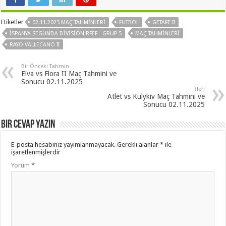
Etiketler
02.11.2025 MAÇ TAHMINLERI
FUTBOL
GETAFE II
İSPANYA SEGUNDA DIVISIÓN RFEF - GRUP 5
MAÇ TAHMINLERI
RAYO VALLECANO II
Bir Önceki Tahmin
Elva vs Flora II Maç Tahmini ve
Sonucu 02.11.2025
İleri
Atlet vs Kulykiv Maç Tahmini ve
Sonucu 02.11.2025
Bir cevap yazın
E-posta hesabınız yayımlanmayacak.
Gerekli alanlar
*
ile
işaretlenmişlerdir
Yorum
*