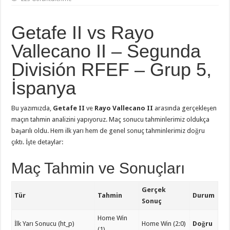
Getafe II vs Rayo
Vallecano II – Segunda
División RFEF – Grup 5,
İspanya
Bu yazımızda,
Getafe II
ve
Rayo Vallecano II
arasında gerçekleşen
maçın tahmin analizini yapıyoruz. Maç sonucu tahminlerimiz oldukça
başarılı oldu. Hem ilk yarı hem de genel sonuç tahminlerimiz doğru
çıktı. İşte detaylar:
Maç Tahmin ve Sonuçları
Gerçek
Tür
Tahmin
Durum
Sonuç
Home Win
İlk Yarı Sonucu (ht_p)
Home Win (2:0)
Doğru
(1)