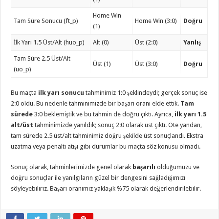
Home Win
Tam Süre Sonucu (ft_p)
Home Win (3:0)
Doğru
(1)
İlk Yarı 1.5 Üst/Alt (huo_p)
Alt (0)
Üst (2:0)
Yanlış
Tam Süre 2.5 Üst/Alt
Üst (1)
Üst (3:0)
Doğru
(uo_p)
Bu maçta
ilk yarı sonucu
tahminimiz 1:0 şeklindeydi; gerçek sonuç ise
2:0 oldu. Bu nedenle tahminimizde bir başarı oranı elde ettik.
Tam
sürede
3:0 beklemiştik ve bu tahmin de doğru çıktı. Ayrıca,
ilk yarı 1.5
alt/üst
tahminimizde yanıldık; sonuç 2:0 olarak üst çıktı. Öte yandan,
tam sürede 2.5 üst/alt tahminimiz doğru şekilde üst sonuçlandı. Ekstra
uzatma veya penaltı atışı gibi durumlar bu maçta söz konusu olmadı.
Sonuç olarak, tahminlerimizde genel olarak
başarılı
olduğumuzu ve
doğru sonuçlar ile yanılgıların güzel bir dengesini sağladığımızı
söyleyebiliriz. Başarı oranımız yaklaşık %75 olarak değerlendirilebilir.