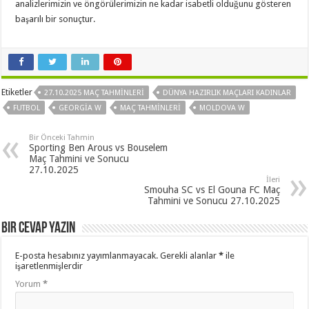
analizlerimizin ve öngörülerimizin ne kadar isabetli olduğunu gösteren
başarılı bir sonuçtur.
Etiketler
27.10.2025 MAÇ TAHMINLERI
DÜNYA HAZIRLIK MAÇLARI KADINLAR
FUTBOL
GEORGIA W
MAÇ TAHMINLERI
MOLDOVA W
Bir Önceki Tahmin
Sporting Ben Arous vs Bouselem
Maç Tahmini ve Sonucu
27.10.2025
İleri
Smouha SC vs El Gouna FC Maç
Tahmini ve Sonucu 27.10.2025
Bir cevap yazın
E-posta hesabınız yayımlanmayacak.
Gerekli alanlar
*
ile
işaretlenmişlerdir
Yorum
*