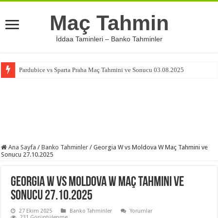
Maç Tahmin
İddaa Taminleri – Banko Tahminler
Pardubice vs Sparta Praha Maç Tahmini ve Sonucu 03.08.2025
Ana Sayfa
/
Banko Tahminler
/
Georgia W vs Moldova W Maç Tahmini ve
Sonucu 27.10.2025
Georgia W vs Moldova W Maç Tahmini ve
Sonucu 27.10.2025
27 Ekim 2025
Banko Tahminler
Yorumlar
231 Görüntülenme