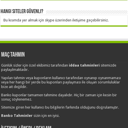
Hangi Siteler Güvenli?
Bu kısımda yer almak için skype üzerinden iletişime geçebilirsiniz.
Maç Tahmin
Günlük sizler için özel ekibimiz tarafından
iddaa tahminleri
sitemizde
paylaşılmaktadır.
Yapılan tahmin veya kuponların kullanıcı tarafından oynanıp oynanmaması
veya her hangi bir yerde bu kuponları paylaşması ile oluşan sorumluluklar
bize ait değildir.
Banko kuponlar tamamen tahmine dayalıdır. Hiç bir zaman için kesin bir
sonuç söylenemez.
Sitemize giren her kullanıcı bu bilgilerin farkında olduğunu doğrulamıştır.
Banko Tahminler
sizin için en iyisi.