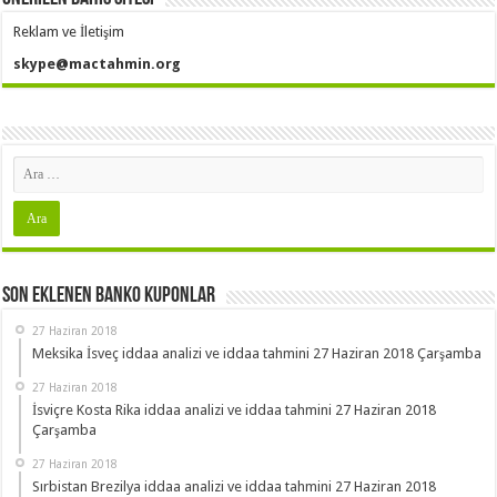
Reklam ve İletişim
skype@mactahmin.org
Son Eklenen Banko Kuponlar
27 Haziran 2018
Meksika İsveç iddaa analizi ve iddaa tahmini 27 Haziran 2018 Çarşamba
27 Haziran 2018
İsviçre Kosta Rika iddaa analizi ve iddaa tahmini 27 Haziran 2018
Çarşamba
27 Haziran 2018
Sırbistan Brezilya iddaa analizi ve iddaa tahmini 27 Haziran 2018