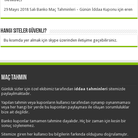
29 Mayıs 2018 Salı Banko Maç Tahminleri – Günün İddaa Kuponu
için
eren
Hangi Siteler Güvenli?
Bu kısımda yer almak için skype üzerinden iletişime geçebilirsiniz.
Maç Tahmin
Günlük sizler için özel ekibimiz tarafından
iddaa tahminleri
sitemizde
paylaşılmaktadır.
Yapılan tahmin veya kuponların kullanıcı tarafından oynanıp oynanmaması
veya her hangi bir yerde bu kuponları paylaşması ile oluşan sorumluluklar
bize ait değildir.
Banko kuponlar tamamen tahmine dayalıdır. Hiç bir zaman için kesin bir
sonuç söylenemez.
Sitemize giren her kullanıcı bu bilgilerin farkında olduğunu doğrulamıştır.