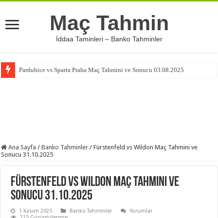
Maç Tahmin
İddaa Taminleri – Banko Tahminler
Pardubice vs Sparta Praha Maç Tahmini ve Sonucu 03.08.2025
Ana Sayfa
/
Banko Tahminler
/
Fürstenfeld vs Wildon Maç Tahmini ve
Sonucu 31.10.2025
Fürstenfeld vs Wildon Maç Tahmini ve
Sonucu 31.10.2025
1 Kasım 2025
Banko Tahminler
Yorumlar
215 Görüntülenme