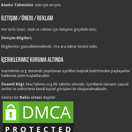
Banko Tahminler
sizin için en iyisi.
İletişim / Öneri / Reklam
Her türlü öneri, istek ve reklam için iletişime geçebilirsiniz:
İletişim Bilgileri;
Bilgilerimiz güncellenmektedir. Ara ara tekrar kontol edin.
İçeriklerimiz Koruma Altında
mactahmin.org sitesinde yayınlanan içerikleri kaynak belirtmeden paylaşanlar
hakkında işlem başlatılacaktır.
Önemli Bilgi;
MacTahmin.org Bir tahmin sitesidir. İçeriklerin tamamı sayısal
veriler ve editörlerin kendi kişisel görüşleri ile oluşturulmaktadır.
Sitemiz bir
Bahis sitesi
değildir.