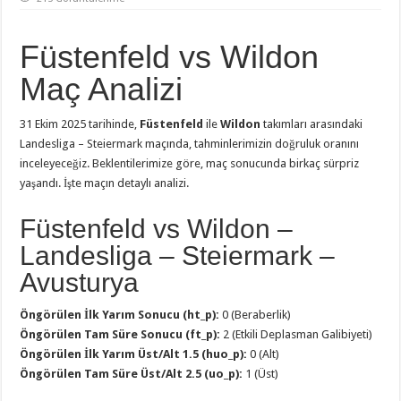
Füstenfeld vs Wildon
Maç Analizi
31 Ekim 2025 tarihinde,
Füstenfeld
ile
Wildon
takımları arasındaki
Landesliga – Steiermark maçında, tahminlerimizin doğruluk oranını
inceleyeceğiz. Beklentilerimize göre, maç sonucunda birkaç sürpriz
yaşandı. İşte maçın detaylı analizi.
Füstenfeld vs Wildon –
Landesliga – Steiermark –
Avusturya
Öngörülen İlk Yarım Sonucu (ht_p):
0 (Beraberlik)
Öngörülen Tam Süre Sonucu (ft_p):
2 (Etkili Deplasman Galibiyeti)
Öngörülen İlk Yarım Üst/Alt 1.5 (huo_p):
0 (Alt)
Öngörülen Tam Süre Üst/Alt 2.5 (uo_p):
1 (Üst)