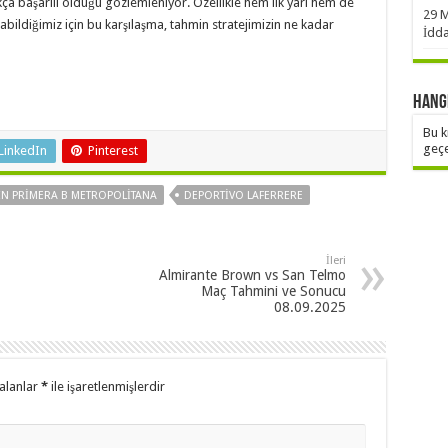
ça başarılı olduğu gözlemleniyor. Özellikle hem ilk yarı hem de
29 M
ldiğimiz için bu karşılaşma, tahmin stratejimizin ne kadar
İdd
Hangi
Bu k
geçe
LinkedIn
Pinterest
IN PRIMERA B METROPOLITANA
DEPORTIVO LAFERRERE
İleri
Almirante Brown vs San Telmo
Maç Tahmini ve Sonucu
08.09.2025
 alanlar
*
ile işaretlenmişlerdir