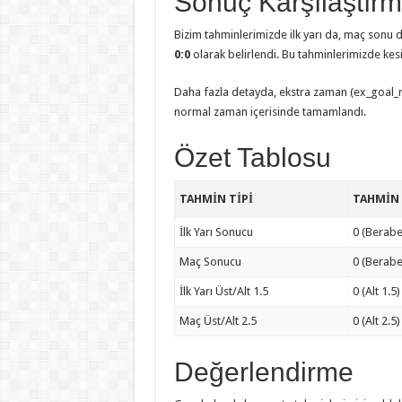
Sonuç Karşılaştırm
Bizim tahminlerimizde ilk yarı da, maç sonu 
0:0
olarak belirlendi. Bu tahminlerimizde kes
Daha fazla detayda, ekstra zaman (ex_goal_r) 
normal zaman içerisinde tamamlandı.
Özet Tablosu
TAHMIN TIPI
TAHMIN
İlk Yarı Sonucu
0 (Beraber
Maç Sonucu
0 (Beraber
İlk Yarı Üst/Alt 1.5
0 (Alt 1.5)
Maç Üst/Alt 2.5
0 (Alt 2.5)
Değerlendirme