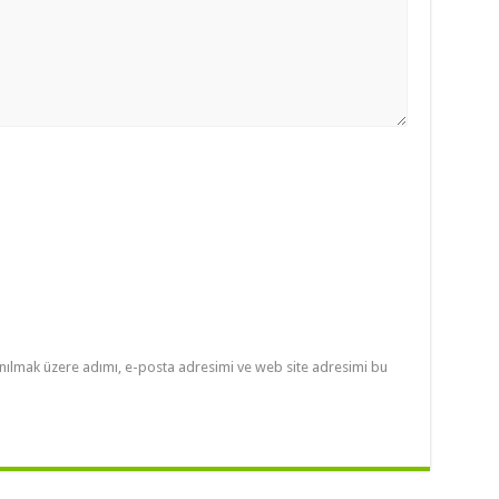
nılmak üzere adımı, e-posta adresimi ve web site adresimi bu