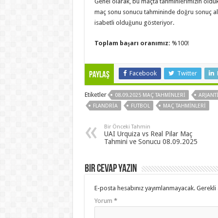
Genel olarak, bu maçta tahminlerimizin olduk
maç sonu sonucu tahmininde doğru sonuç alabi
isabetli olduğunu gösteriyor.
Toplam başarı oranımız:
%100!
Facebook
Twitter
Paylaş
Etiketler
08.09.2025 MAÇ TAHMINLERI
ARJANT
FLANDRIA
FUTBOL
MAÇ TAHMINLERI
Bir Önceki Tahmin
UAI Urquiza vs Real Pilar Maç
Tahmini ve Sonucu 08.09.2025
Bir cevap yazın
E-posta hesabınız yayımlanmayacak.
Gerekli
Yorum
*