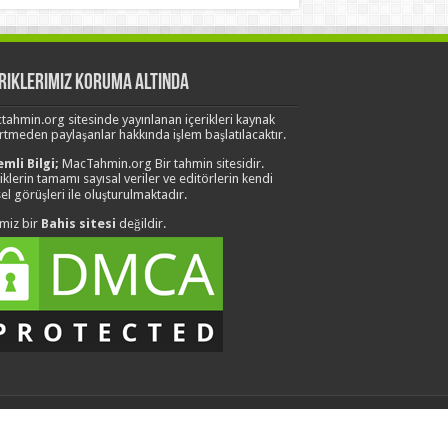
eriklerimiz Koruma Altında
tahmin.org sitesinde yayınlanan içerikleri kaynak
irtmeden paylaşanlar hakkında işlem başlatılacaktır.
mli Bilgi;
MacTahmin.org Bir tahmin sitesidir.
iklerin tamamı sayısal veriler ve editörlerin kendi
sel görüşleri ile oluşturulmaktadır.
emiz bir
Bahis sitesi
değildir.
Powered by
İddaa Tahminleri