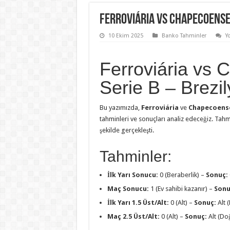
Ferroviária vs Chapecoense
10 Ekim 2025
Banko Tahminler
Y
Ferroviária vs
Serie B – Brezil
Bu yazımızda,
Ferroviária
ve
Chapecoens
tahminleri ve sonuçları analiz edeceğiz. Tah
şekilde gerçekleşti.
Tahminler:
İlk Yarı Sonucu:
0 (Beraberlik) –
Sonuç:
Maç Sonucu:
1 (Ev sahibi kazanır) –
Sonu
İlk Yarı 1.5 Üst/Alt:
0 (Alt) –
Sonuç:
Alt 
Maç 2.5 Üst/Alt:
0 (Alt) –
Sonuç:
Alt (Do