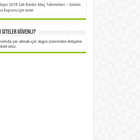
ayıs 2018 Salı Banko Maç Tahminleri – Günün
aa Kuponu
için
eren
 Siteler Güvenli?
ısımda yer almak için skype üzerinden iletişime
bilirsiniz.