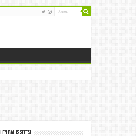
len Bahis Sitesi