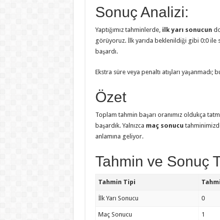
Sonuç Analizi:
Yaptığımız tahminlerde,
ilk yarı sonucun
do
görüyoruz. İlk yarıda beklenildiği gibi 0:0 il
başardı.
Ekstra süre veya penaltı atışları yaşanmadı;
Özet
Toplam tahmin başarı oranımız oldukça tatmin
başardık. Yalnızca
maç sonucu
tahminimizde
anlamına geliyor.
Tahmin ve Sonuç T
Tahmin Tipi
Tahm
İlk Yarı Sonucu
0
Maç Sonucu
1