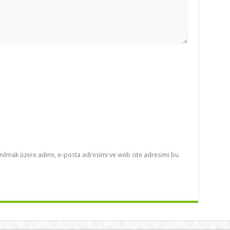
nılmak üzere adımı, e-posta adresimi ve web site adresimi bu