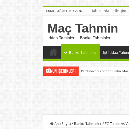
Hakkımızda
İletişim
CUMA , AĞUSTOS 7 2026
Maç Tahmin
İddaa Taminleri – Banko Tahminler
Banko Tahminler
İddaa Tahmi
Günün İçerikleri
Pardubice vs Sparta Praha Ma
Ana Sayfa
/
Banko Tahminler
/
FC Tallinn vs 