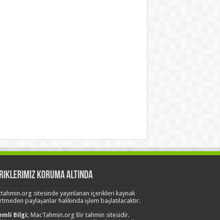
eriklerimiz Koruma Altında
tahmin.org sitesinde yayınlanan içerikleri kaynak
irtmeden paylaşanlar hakkında işlem başlatılacaktır.
mli Bilgi;
MacTahmin.org Bir tahmin sitesidir.