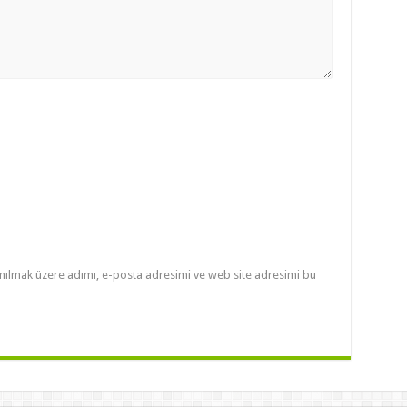
nılmak üzere adımı, e-posta adresimi ve web site adresimi bu