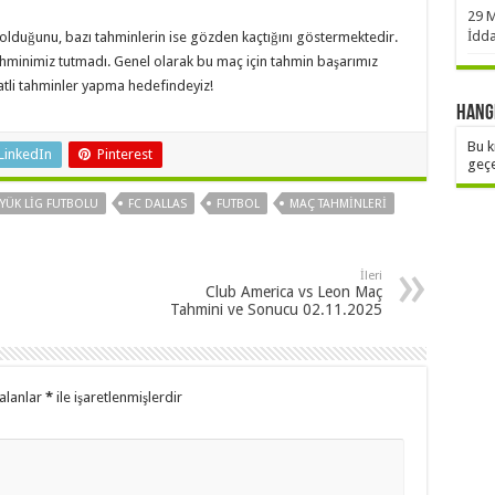
29 M
İdd
 olduğunu, bazı tahminlerin ise gözden kaçtığını göstermektedir.
 tahminimiz tutmadı. Genel olarak bu maç için tahmin başarımız
katli tahminler yapma hedefindeyiz!
Hangi
Bu k
LinkedIn
Pinterest
geçe
YÜK LIG FUTBOLU
FC DALLAS
FUTBOL
MAÇ TAHMINLERI
İleri
Club America vs Leon Maç
Tahmini ve Sonucu 02.11.2025
 alanlar
*
ile işaretlenmişlerdir