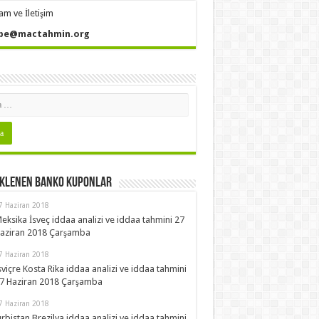
am ve İletişim
pe@mactahmin.org
Eklenen Banko Kuponlar
7 Haziran 2018
eksika İsveç iddaa analizi ve iddaa tahmini 27
aziran 2018 Çarşamba
7 Haziran 2018
sviçre Kosta Rika iddaa analizi ve iddaa tahmini
7 Haziran 2018 Çarşamba
7 Haziran 2018
ırbistan Brezilya iddaa analizi ve iddaa tahmini