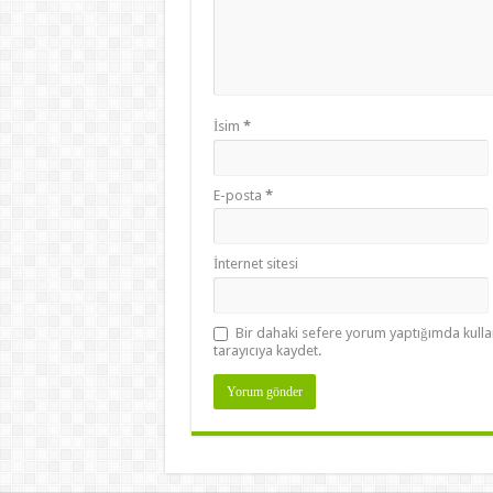
İsim
*
E-posta
*
İnternet sitesi
Bir dahaki sefere yorum yaptığımda kulla
tarayıcıya kaydet.