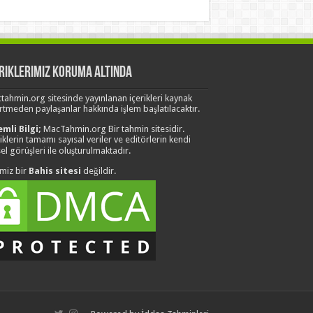
eriklerimiz Koruma Altında
tahmin.org sitesinde yayınlanan içerikleri kaynak
irtmeden paylaşanlar hakkında işlem başlatılacaktır.
mli Bilgi;
MacTahmin.org Bir tahmin sitesidir.
iklerin tamamı sayısal veriler ve editörlerin kendi
sel görüşleri ile oluşturulmaktadır.
emiz bir
Bahis sitesi
değildir.