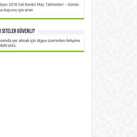
ayıs 2018 Salı Banko Maç Tahminleri – Günün
aa Kuponu
için
eren
 Siteler Güvenli?
ısımda yer almak için skype üzerinden iletişime
bilirsiniz.