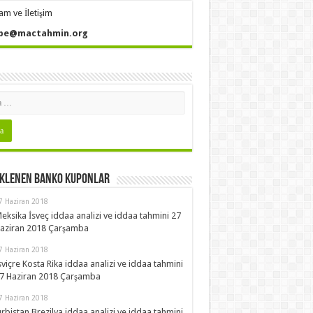
am ve İletişim
pe@mactahmin.org
Eklenen Banko Kuponlar
7 Haziran 2018
eksika İsveç iddaa analizi ve iddaa tahmini 27
aziran 2018 Çarşamba
7 Haziran 2018
sviçre Kosta Rika iddaa analizi ve iddaa tahmini
7 Haziran 2018 Çarşamba
7 Haziran 2018
ırbistan Brezilya iddaa analizi ve iddaa tahmini