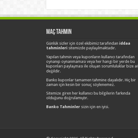
Maç Tahmin
Günlük sizler için özel ekibimiz tarafından
iddaa
tahminleri
sitemizde paylaşılmaktadır.
Yapılan tahmin veya kuponların kullanıcı tarafından
oynanıp oynanmaması veya her hangi bir yerde bu
kuponları paylaşması ile oluşan sorumluluklar bize ai
değildir.
Banko kuponlar tamamen tahmine dayalıdır. Hiç bir
zaman için kesin bir sonuç söylenemez.
Sitemize giren her kullanıcı bu bilgilerin farkında
olduğunu doğrulamıştır.
Banko Tahminler
sizin için en iyisi.