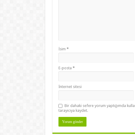
İsim
*
E-posta
*
İnternet sitesi
Bir dahaki sefere yorum yaptığımda kulla
tarayıcıya kaydet.