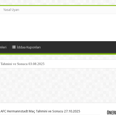
Yasal Uyarı
nleri
İddaa Kuponları
ç Tahmini ve Sonucu 03.08.2025
s AFC Hermannstadt Maç Tahmini ve Sonucu 27.10.2025
Öneri