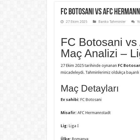
FC Botosani vs AFC Hermann
27 Ekim 2025
Banko Tahminler
Y
FC Botosani vs
Maç Analizi – L
27 Ekim 2025 tarihinde oynanan
FC Botosan
mücadeleydi. Tahminlerimiz oldukça başarılı o
Maç Detayları
Ev sahibi:
FC Botosani
Misafir:
AFC Hermannstadt
Lig:
Liga I
Ülke:
Romanya