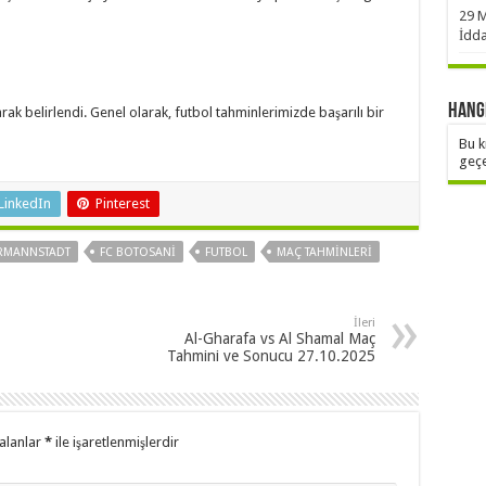
29 M
İdd
Hangi
rak belirlendi. Genel olarak, futbol tahminlerimizde başarılı bir
Bu k
geçe
LinkedIn
Pinterest
RMANNSTADT
FC BOTOSANI
FUTBOL
MAÇ TAHMINLERI
İleri
Al-Gharafa vs Al Shamal Maç
Tahmini ve Sonucu 27.10.2025
 alanlar
*
ile işaretlenmişlerdir