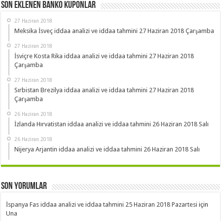
Son Eklenen Banko Kuponlar
27 Haziran 2018
Meksika İsveç iddaa analizi ve iddaa tahmini 27 Haziran 2018 Çarşamba
27 Haziran 2018
İsviçre Kosta Rika iddaa analizi ve iddaa tahmini 27 Haziran 2018
Çarşamba
27 Haziran 2018
Sırbistan Brezilya iddaa analizi ve iddaa tahmini 27 Haziran 2018
Çarşamba
26 Haziran 2018
İzlanda Hırvatistan iddaa analizi ve iddaa tahmini 26 Haziran 2018 Salı
26 Haziran 2018
Nijerya Arjantin iddaa analizi ve iddaa tahmini 26 Haziran 2018 Salı
Son Yorumlar
İspanya Fas iddaa analizi ve iddaa tahmini 25 Haziran 2018 Pazartesi
için
Una