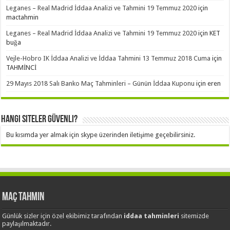
Leganes – Real Madrid İddaa Analizi ve Tahmini 19 Temmuz 2020
için
mactahmin
Leganes – Real Madrid İddaa Analizi ve Tahmini 19 Temmuz 2020
için
KET
buğa
Vejle-Hobro IK İddaa Analizi ve İddaa Tahmini 13 Temmuz 2018 Cuma
için
TAHMİNCİ
29 Mayıs 2018 Salı Banko Maç Tahminleri – Günün İddaa Kuponu
için
eren
Hangi Siteler Güvenli?
Bu kısımda yer almak için skype üzerinden iletişime geçebilirsiniz.
Maç Tahmin
Günlük sizler için özel ekibimiz tarafından
iddaa tahminleri
sitemizde
paylaşılmaktadır.