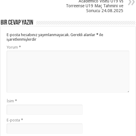
Academico Viseu U19 vs
Torreense U19 Maç Tahmini ve
Sonucu 24.08.2025
Bir cevap yazın
E-posta hesabınız yayımlanmayacak.
Gerekli alanlar
*
ile
işaretlenmişlerdir
Yorum
*
İsim
*
E-posta
*