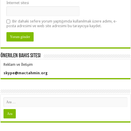
İnternet sitesi
Bir dahaki sefere yorum yaptığımda kullanılmak üzere adımı, e-
posta adresimi ve web site adresimi bu tarayıcıya kaydet.
Önerilen Bahis Sitesi
Reklam ve İletişim
skype@mactahmin.org