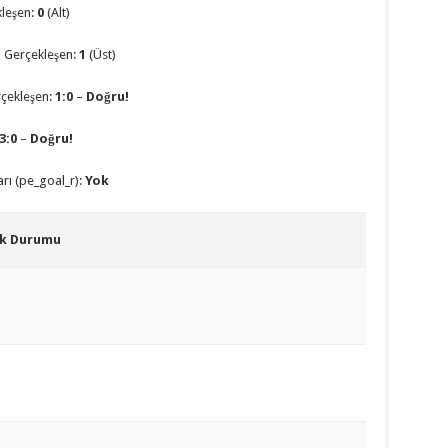
kleşen:
0
(Alt)
| Gerçekleşen:
1
(Üst)
çekleşen:
1:0
–
Doğru!
3:0
–
Doğru!
arı (pe_goal_r):
Yok
uk Durumu