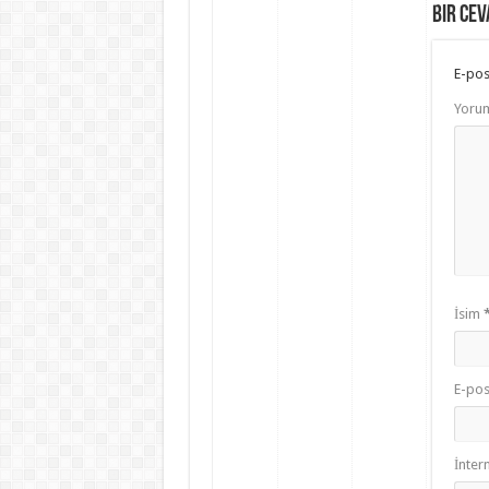
Bir cev
E-pos
Yoru
İsim
E-po
İntern