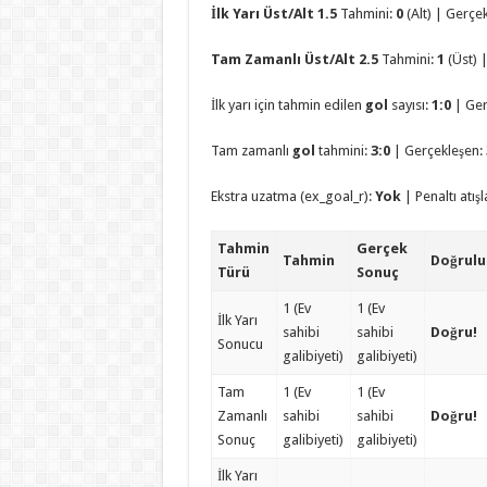
İlk Yarı Üst/Alt 1.5
Tahmini:
0
(Alt) | Gerçe
Tam Zamanlı Üst/Alt 2.5
Tahmini:
1
(Üst) 
İlk yarı için tahmin edilen
gol
sayısı:
1:0
| Ger
Tam zamanlı
gol
tahmini:
3:0
| Gerçekleşen:
Ekstra uzatma (ex_goal_r):
Yok
| Penaltı atışl
Tahmin
Gerçek
Tahmin
Doğrul
Türü
Sonuç
1 (Ev
1 (Ev
İlk Yarı
sahibi
sahibi
Doğru!
Sonucu
galibiyeti)
galibiyeti)
Tam
1 (Ev
1 (Ev
Zamanlı
sahibi
sahibi
Doğru!
Sonuç
galibiyeti)
galibiyeti)
İlk Yarı