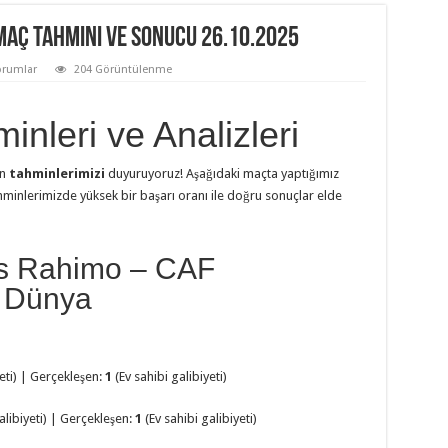
Maç Tahmini ve Sonucu 26.10.2025
orumlar
204 Görüntülenme
nleri ve Analizleri
in
tahminlerimizi
duyuruyoruz! Aşağıdaki maçta yaptığımız
minlerimizde yüksek bir başarı oranı ile doğru sonuçlar elde
vs Rahimo – CAF
– Dünya
yeti) | Gerçekleşen:
1
(Ev sahibi galibiyeti)
alibiyeti) | Gerçekleşen:
1
(Ev sahibi galibiyeti)