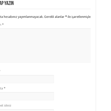
ap yazın
ta hesabınız yayımlanmayacak.
Gerekli alanlar
*
ile işaretlenmişlerdir
m
*
*
sta
*
et sitesi