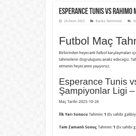
Esperance Tunis vs Rahimo 
26 Ekim 2025
Banko Tahminler
Y
Futbol Maç Tahmi
Birbirinden heyecanlı futbol karşılaşmaları iç
tahminlerin doğruluğunu analiz edeceğiz. Tah
etmenin heyecanını yaşıyoruz.
Esperance Tunis 
Şampiyonlar Ligi 
Maç Tarihi: 2025-10-26
İlk Yarı Sonucu
Tahmini:
1
(Ev sahibi galibi
Tam Zamanlı Sonuç
Tahmini:
1
(Ev sahibi g