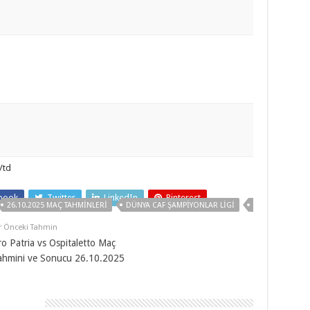
/td
book
Twitter
LinkedIn
Pinterest
26.10.2025 MAÇ TAHMINLERI
DÜNYA CAF ŞAMPIYONLAR LIGI
ESPERANCE TUN
r Önceki Tahmin
ro Patria vs Ospitaletto Maç
ahmini ve Sonucu 26.10.2025