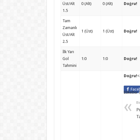
Üst/Alt
0 (Alt)
0 (Alt)
Doğru!
1.5
Tam
Zamanlı
1 (Üst)
1 (Üst)
Doğru!
Üst/Alt
2.5
İlk Yarı
Gol
1:0
1:0
Doğru!
Tahmini
Doğru!
<
Face
Etiketler
Bi
P
T