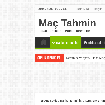
Hakkımızda
İletişim
CUMA , AĞUSTOS 7 2026
Maç Tahmin
İddaa Taminleri – Banko Tahminler
Banko Tahminler
İddaa Tahmi
Günün İçerikleri
Pardubice vs Sparta Praha Ma
Ana Sayfa
/
Banko Tahminler
/
Esperance Tun