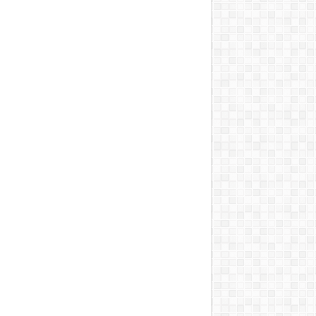
web site adresimi bu tarayıcıya kaydet.
Önerilen Bahis Sitesi
Reklam ve İletişim
skype@mactahmin.org