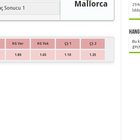
Mallorca
29 M
ç Sonucu 1
İdd
Hangi
Bu k
KG Var
KG Yok
ÇŞ 1
ÇŞ 2
geçe
1.80
1.65
1.10
1.25