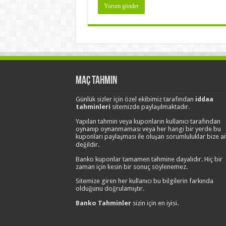
Maç Tahmin
Günlük sizler için özel ekibimiz tarafından
iddaa
tahminleri
sitemizde paylaşılmaktadır.
Yapılan tahmin veya kuponların kullanıcı tarafından
oynanıp oynanmaması veya her hangi bir yerde bu
kuponları paylaşması ile oluşan sorumluluklar bize ai
değildir.
Banko kuponlar tamamen tahmine dayalıdır. Hiç bir
zaman için kesin bir sonuç söylenemez.
Sitemize giren her kullanıcı bu bilgilerin farkında
olduğunu doğrulamıştır.
Banko Tahminler
sizin için en iyisi.