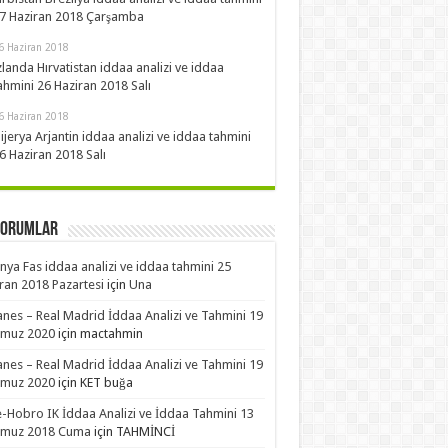
7 Haziran 2018 Çarşamba
6 Haziran 2018
zlanda Hırvatistan iddaa analizi ve iddaa
ahmini 26 Haziran 2018 Salı
6 Haziran 2018
ijerya Arjantin iddaa analizi ve iddaa tahmini
6 Haziran 2018 Salı
Yorumlar
nya Fas iddaa analizi ve iddaa tahmini 25
ran 2018 Pazartesi
için
Una
nes – Real Madrid İddaa Analizi ve Tahmini 19
muz 2020
için
mactahmin
nes – Real Madrid İddaa Analizi ve Tahmini 19
muz 2020
için
KET buğa
e-Hobro IK İddaa Analizi ve İddaa Tahmini 13
muz 2018 Cuma
için
TAHMİNCİ