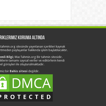
eriklerimiz Koruma Altında
tahmin.org sitesinde yayınlanan içerikleri kaynak
irtmeden paylaşanlar hakkında işlem başlatılacaktır.
mli Bilgi;
MacTahmin.org Bir tahmin sitesidir.
iklerin tamamı sayısal veriler ve editörlerin kendi
sel görüşleri ile oluşturulmaktadır.
emiz bir
Bahis sitesi
değildir.