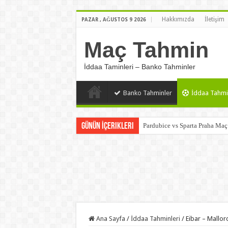
Hakkımızda
İletişim
PAZAR , AĞUSTOS 9 2026
Maç Tahmin
İddaa Taminleri – Banko Tahminler
Banko Tahminler
İddaa Tahmi
Günün İçerikleri
Pardubice vs Sparta Praha Ma
Ana Sayfa
/
İddaa Tahminleri
/
Eibar – Mallor