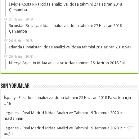
İsviçre Kosta Rika iddaa analizi ve iddaa tahmini 27 Haziran 2018
Çarşamba
27 Haziran 2018
Sırbistan Brezilya iddaa analizi ve iddaa tahmini 27 Haziran 2018
Çarşamba
26 Haziran 2018
İzlanda Hırvatistan iddaa analizi ve iddaa tahmini 26 Haziran 2018 Salı
26 Haziran 2018
Nijerya Arjantin iddaa analizi ve iddaa tahmini 26 Haziran 2018 Salı
Son Yorumlar
İspanya Fas iddaa analizi ve iddaa tahmini 25 Haziran 2018 Pazartesi
için
Una
Leganes – Real Madrid İddaa Analizi ve Tahmini 19 Temmuz 2020
için
mactahmin
Leganes – Real Madrid İddaa Analizi ve Tahmini 19 Temmuz 2020
için
KET
buğa