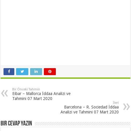
Bir Önceki Tahmin
Eibar – Mallorca İddaa Analizi ve
Tahmini 07 Mart 2020
İleri
Barcelona – R. Sociedad İddaa
Analizi ve Tahmini 07 Mart 2020
Bir cevap yazın