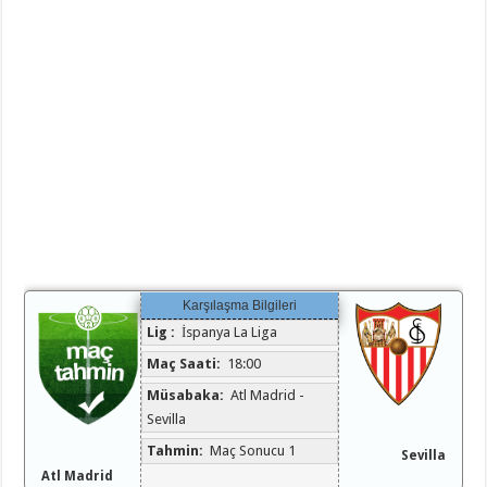
Karşılaşma Bilgileri
Lig :
İspanya La Liga
Maç Saati:
18:00
Müsabaka:
Atl Madrid -
Sevilla
Tahmin:
Maç Sonucu 1
Sevilla
Atl Madrid