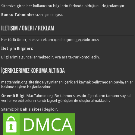
Sitemize giren her kullanıcı bu bilgilerin farkında olduğunu doğrulamıştır.
Banko Tahminler
sizin için en iyisi.
İletişim / Öneri / Reklam
Her türlü öneri, istek ve reklam için iletişime geçebilirsiniz:
İletişim Bilgileri;
Bilgilerimiz güncellenmektedir. Ara ara tekrar kontol edin.
İçeriklerimiz Koruma Altında
mactahmin.org sitesinde yayınlanan içerikleri kaynak belirtmeden paylaşanlar
hakkında işlem başlatılacaktır.
Önemli Bilgi;
MacTahmin.org Bir tahmin sitesidir. İçeriklerin tamamı sayısal
veriler ve editörlerin kendi kişisel görüşleri ile oluşturulmaktadır.
Sitemiz bir
Bahis sitesi
değildir.