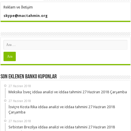
Reklam ve İletişim
skype@mactahmin.org
Son Eklenen Banko Kuponlar
27 Haziran 2018
Meksika İsveç iddaa analizi ve iddaa tahmini 27 Haziran 2018 Çarşamba
27 Haziran 2018
İsviçre Kosta Rika iddaa analizi ve iddaa tahmini 27 Haziran 2018
Çarşamba
27 Haziran 2018
Sırbistan Brezilya iddaa analizi ve iddaa tahmini 27 Haziran 2018