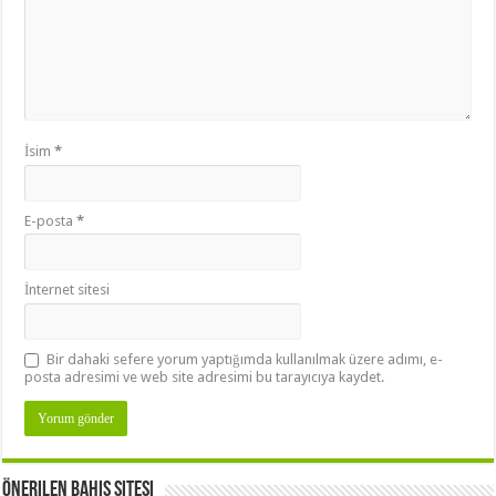
İsim
*
E-posta
*
İnternet sitesi
Bir dahaki sefere yorum yaptığımda kullanılmak üzere adımı, e-
posta adresimi ve web site adresimi bu tarayıcıya kaydet.
Önerilen Bahis Sitesi