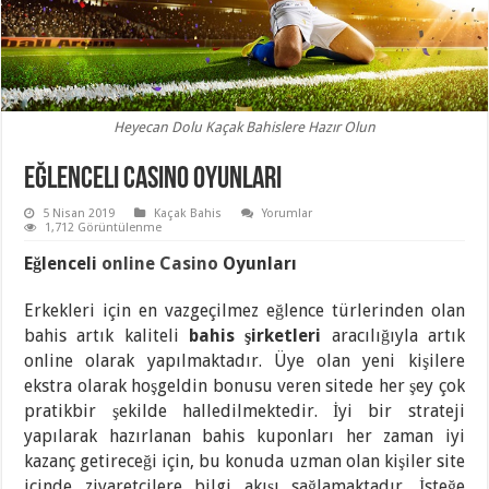
Heyecan Dolu Kaçak Bahislere Hazır Olun
Eğlenceli Casino Oyunları
5 Nisan 2019
Kaçak Bahis
Yorumlar
1,712 Görüntülenme
Eğlenceli
online Casino
Oyunları
Erkekleri için en vazgeçilmez eğlence türlerinden olan
bahis artık kaliteli
bahis şirketleri
aracılığıyla artık
online olarak yapılmaktadır. Üye olan yeni kişilere
ekstra olarak hoşgeldin bonusu veren sitede her şey çok
pratikbir şekilde halledilmektedir. İyi bir strateji
yapılarak hazırlanan bahis kuponları her zaman iyi
kazanç getireceği için, bu konuda uzman olan kişiler site
içinde ziyaretçilere bilgi akışı sağlamaktadır. İsteğe