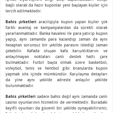
bağlı olarak da hazır kuponlar yeni başlayan kişiler için
tercih edilmektedir.
Bahis şirketleri
aracılığıyla kupon yapan kişiler çok
farklı avantaj ve kampanyalardan da sürekli olarak
yararlanmaktadır. Banka havalesi ile para yatırıp kupon
yapıp, aynı zamanda para kazandığı zaman da aynı
hesaptan sorunsuz bir şekilde parasını istediği zaman
çekebilir. Kafada oluşan kafa karışıklıklarını ve
anlaşılmayan noktaları canlı destek hattı çare
bulmaktadır. Futbıl başta olmak üzere basketbol,
voleybol, tenis ve hentbol gibi branşlarda kupon
yapmak site içinde mümkündür. Karşılaşma detayları
da yine aynı şekilde adreste anlaşılır şekilde
bulunmaktadır.
Bahis şirketleri
sadece bahis değil aynı zamanda canlı
casino oyunlarının hizmetini de vermektedir. Buradaki
keyifli oyunları da güvenli bir şekilde oynayabilirsiniz.