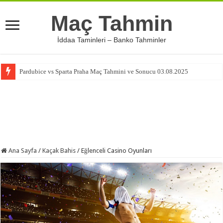
Maç Tahmin
İddaa Taminleri – Banko Tahminler
Pardubice vs Sparta Praha Maç Tahmini ve Sonucu 03.08.2025
Ana Sayfa
/
Kaçak Bahis
/
Eğlenceli Casino Oyunları