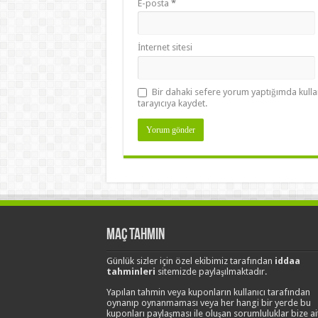
E-posta
*
İnternet sitesi
Bir dahaki sefere yorum yaptığımda kulla
tarayıcıya kaydet.
Maç Tahmin
Günlük sizler için özel ekibimiz tarafından
iddaa
tahminleri
sitemizde paylaşılmaktadır.
Yapılan tahmin veya kuponların kullanıcı tarafından
oynanıp oynanmaması veya her hangi bir yerde bu
kuponları paylaşması ile oluşan sorumluluklar bize ai