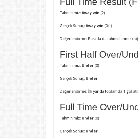
Full Time Result (F
Tahminimiz:
Away win
(2)
Gerçek Sonuç:
Away win
(0:1)
Değerlendirme: Burada da tahminlerimiz doğ
First Half Over/Und
Tahminimiz:
Under
(0)
Gerçek Sonuç:
Under
Değerlendirme: İlk yarıda toplamda 1 gol atı
Full Time Over/Und
Tahminimiz:
Under
(0)
Gerçek Sonuç:
Under