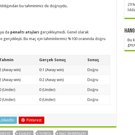
29 M
ıldığından bu tahminimiz de doğruydu.
İdd
Hangi
ya da
penaltı atışları
gerçekleşmedi. Genel olarak
de gerçekleşti. Bu maç için tahminlerimiz %100 oranında doğru
Bu k
geçe
Tahmin
Gerçek Sonuç
Sonuç
2 (Away win)
0:1 (Away win)
Doğru
2 (Away win)
0:2 (Away win)
Doğru
0 (Under)
0 (Under)
Doğru
0 (Under)
0 (Under)
Doğru
LinkedIn
Pinterest
HENS FC
EGALEO
FUTBOL
MAÇ TAHMINLERI