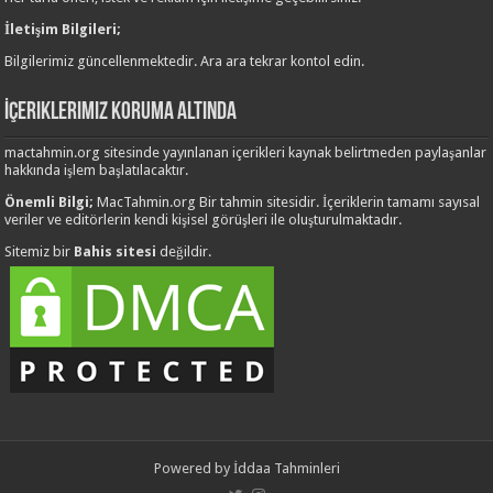
İletişim Bilgileri;
Bilgilerimiz güncellenmektedir. Ara ara tekrar kontol edin.
İçeriklerimiz Koruma Altında
mactahmin.org sitesinde yayınlanan içerikleri kaynak belirtmeden paylaşanlar
hakkında işlem başlatılacaktır.
Önemli Bilgi;
MacTahmin.org Bir tahmin sitesidir. İçeriklerin tamamı sayısal
veriler ve editörlerin kendi kişisel görüşleri ile oluşturulmaktadır.
Sitemiz bir
Bahis sitesi
değildir.
Powered by
İddaa Tahminleri