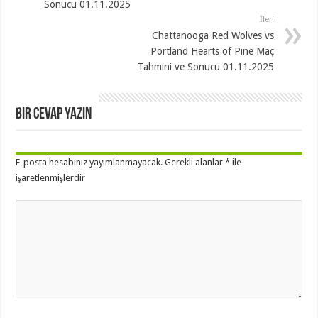
Sonucu 01.11.2025
İleri
Chattanooga Red Wolves vs
Portland Hearts of Pine Maç
Tahmini ve Sonucu 01.11.2025
Bir cevap yazın
E-posta hesabınız yayımlanmayacak.
Gerekli alanlar
*
ile
işaretlenmişlerdir