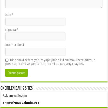
İsim
*
E-posta
*
İnternet sitesi
Bir dahaki sefere yorum yaptığımda kullanılmak üzere adımı, e-
posta adresimi ve web site adresimi bu tarayıcıya kaydet.
Önerilen Bahis Sitesi
Reklam ve İletişim
skype@mactahmin.org