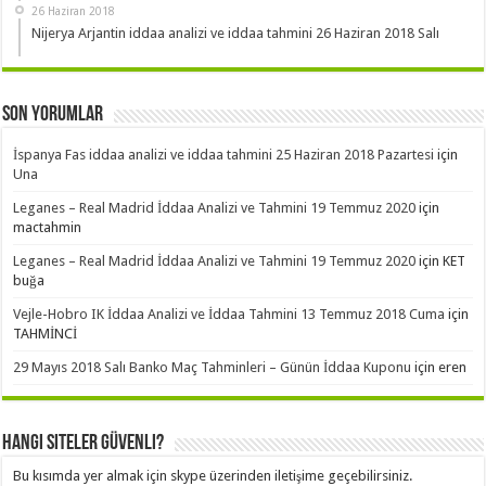
26 Haziran 2018
Nijerya Arjantin iddaa analizi ve iddaa tahmini 26 Haziran 2018 Salı
Son Yorumlar
İspanya Fas iddaa analizi ve iddaa tahmini 25 Haziran 2018 Pazartesi
için
Una
Leganes – Real Madrid İddaa Analizi ve Tahmini 19 Temmuz 2020
için
mactahmin
Leganes – Real Madrid İddaa Analizi ve Tahmini 19 Temmuz 2020
için
KET
buğa
Vejle-Hobro IK İddaa Analizi ve İddaa Tahmini 13 Temmuz 2018 Cuma
için
TAHMİNCİ
29 Mayıs 2018 Salı Banko Maç Tahminleri – Günün İddaa Kuponu
için
eren
Hangi Siteler Güvenli?
Bu kısımda yer almak için skype üzerinden iletişime geçebilirsiniz.