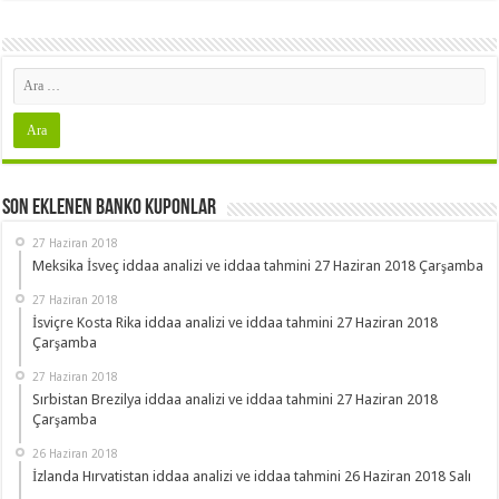
Son Eklenen Banko Kuponlar
27 Haziran 2018
Meksika İsveç iddaa analizi ve iddaa tahmini 27 Haziran 2018 Çarşamba
27 Haziran 2018
İsviçre Kosta Rika iddaa analizi ve iddaa tahmini 27 Haziran 2018
Çarşamba
27 Haziran 2018
Sırbistan Brezilya iddaa analizi ve iddaa tahmini 27 Haziran 2018
Çarşamba
26 Haziran 2018
İzlanda Hırvatistan iddaa analizi ve iddaa tahmini 26 Haziran 2018 Salı