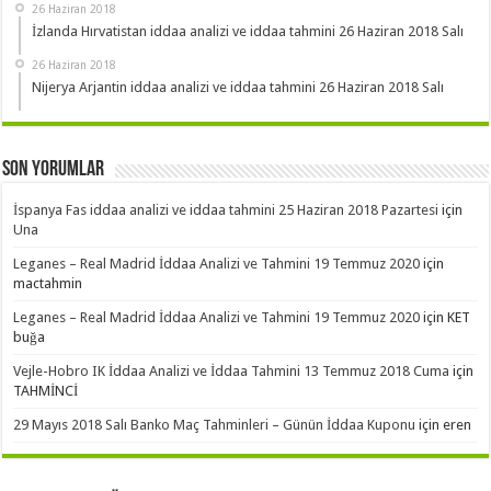
26 Haziran 2018
İzlanda Hırvatistan iddaa analizi ve iddaa tahmini 26 Haziran 2018 Salı
26 Haziran 2018
Nijerya Arjantin iddaa analizi ve iddaa tahmini 26 Haziran 2018 Salı
Son Yorumlar
İspanya Fas iddaa analizi ve iddaa tahmini 25 Haziran 2018 Pazartesi
için
Una
Leganes – Real Madrid İddaa Analizi ve Tahmini 19 Temmuz 2020
için
mactahmin
Leganes – Real Madrid İddaa Analizi ve Tahmini 19 Temmuz 2020
için
KET
buğa
Vejle-Hobro IK İddaa Analizi ve İddaa Tahmini 13 Temmuz 2018 Cuma
için
TAHMİNCİ
29 Mayıs 2018 Salı Banko Maç Tahminleri – Günün İddaa Kuponu
için
eren