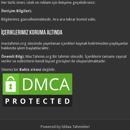
Her türlü öneri, istek ve reklam için iletişime geçebilirsiniz:
İletişim Bilgileri;
Bilgilerimiz güncellenmektedir. Ara ara tekrar kontol edin.
İçeriklerimiz Koruma Altında
mactahmin.org sitesinde yayınlanan içerikleri kaynak belirtmeden paylaşanlar
hakkında işlem başlatılacaktır.
Önemli Bilgi;
MacTahmin.org Bir tahmin sitesidir. İçeriklerin tamamı sayısal
veriler ve editörlerin kendi kişisel görüşleri ile oluşturulmaktadır.
Sitemiz bir
Bahis sitesi
değildir.
Powered by
İddaa Tahminleri