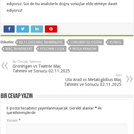
ediyoruz. Sizi de bu analizlerle doğru sonuçlar elde etmeye davet
ediyoruz!
Etiketler
02.11.2025 MAÇ TAHMINLERI
CHROBRY GŁOGÓW
FUTBOL
MAÇ TAHMINLERI
POLONYA I LIGA
WISLA KRAKOW
Bir Önceki Tahmin
Groningen vs Twente Maç
Tahmini ve Sonucu 02.11.2025
İleri
Uta Arad vs Metaloglobus Maç
Tahmini ve Sonucu 02.11.2025
Bir cevap yazın
E-posta hesabınız yayımlanmayacak.
Gerekli alanlar
*
ile
işaretlenmişlerdir
Yorum
*