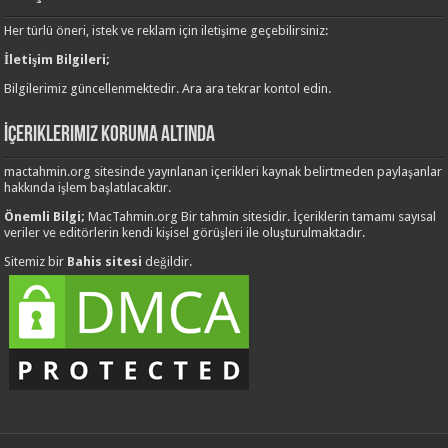
Her türlü öneri, istek ve reklam için iletişime geçebilirsiniz:
İletişim Bilgileri;
Bilgilerimiz güncellenmektedir. Ara ara tekrar kontol edin.
İçeriklerimiz Koruma Altında
mactahmin.org sitesinde yayınlanan içerikleri kaynak belirtmeden paylaşanlar
hakkında işlem başlatılacaktır.
Önemli Bilgi;
MacTahmin.org Bir tahmin sitesidir. İçeriklerin tamamı sayısal
veriler ve editörlerin kendi kişisel görüşleri ile oluşturulmaktadır.
Sitemiz bir
Bahis sitesi
değildir.