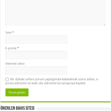
İsim
*
E-posta
*
İnternet sitesi
Bir dahaki sefere yorum yaptığımda kullanılmak üzere adımı, e-
posta adresimi ve web site adresimi bu tarayıcıya kaydet.
Önerilen Bahis Sitesi