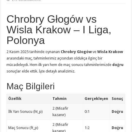
Chrobry Głogów vs
Wisla Krakow – I Liga,
Polonya
2 Kasım 2025 tarihinde oynanan
Chrobry Głogów
ve
Wisla Krakow
arasındaki maç, tahminlerimiz açısından oldukça ilginç bir
mücadeleydi. Hem ilk yarı hem de maç sonucu tahminlerimizde
doğru
sonuçlar elde ettik. İşte detaylı analizimiz.
Maç Bilgileri
Özellik
Tahmin
Gerçekleşen
Sonuç
2 (Misafir
İlk Yarı Sonucu (ht_p)
0:1
Doğru
kazanır)
2 (Misafir
Maç Sonucu (ft_p)
1:2
Doğru
kazanır)