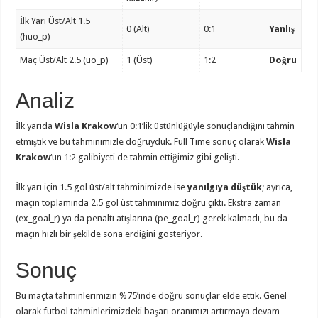
İlk Yarı Üst/Alt 1.5
0 (Alt)
0:1
Yanlış
(huo_p)
Maç Üst/Alt 2.5 (uo_p)
1 (Üst)
1:2
Doğru
Analiz
İlk yarıda
Wisla Krakow
‘un 0:1’lik üstünlüğüyle sonuçlandığını tahmin
etmiştik ve bu tahminimizle doğruyduk. Full Time sonuç olarak
Wisla
Krakow
‘un 1:2 galibiyeti de tahmin ettiğimiz gibi gelişti.
İlk yarı için 1.5 gol üst/alt tahminimizde ise
yanılgıya düştük
; ayrıca,
maçın toplamında 2.5 gol üst tahminimiz doğru çıktı. Ekstra zaman
(ex_goal_r) ya da penaltı atışlarına (pe_goal_r) gerek kalmadı, bu da
maçın hızlı bir şekilde sona erdiğini gösteriyor.
Sonuç
Bu maçta tahminlerimizin %75’inde doğru sonuçlar elde ettik. Genel
olarak futbol tahminlerimizdeki başarı oranımızı artırmaya devam