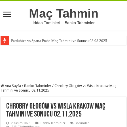
Maç Tahmin
İddaa Taminleri – Banko Tahminler
Pardubice vs Sparta Praha Maç Tahmini ve Sonucu 03.08.2025
Ana Sayfa
/
Banko Tahminler
/
Chrobry Głogów vs Wisla Krakow Maç
Tahmini ve Sonucu 02.11.2025
Chrobry Głogów vs Wisla Krakow Maç
Tahmini ve Sonucu 02.11.2025
2 Kasım 2025
Banko Tahminler
Yorumlar
213 Görüntülenme