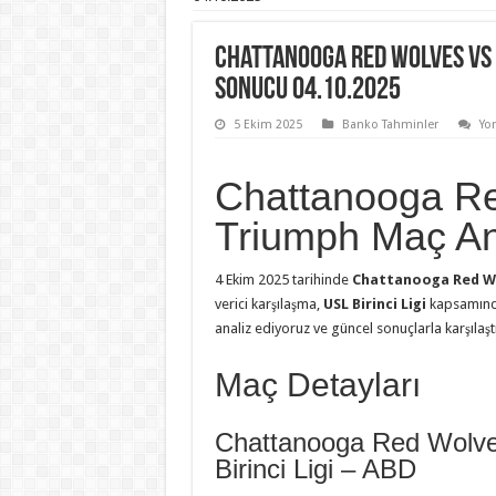
Chattanooga Red Wolves vs 
Sonucu 04.10.2025
5 Ekim 2025
Banko Tahminler
Yo
Chattanooga Re
Triumph Maç An
4 Ekim 2025 tarihinde
Chattanooga Red W
verici karşılaşma,
USL Birinci Ligi
kapsamında
analiz ediyoruz ve güncel sonuçlarla karşılaşt
Maç Detayları
Chattanooga Red Wolve
Birinci Ligi – ABD