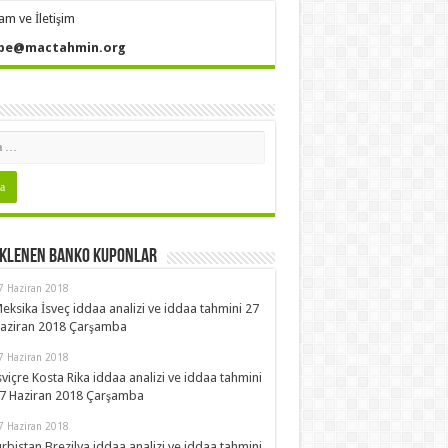
am ve İletişim
pe@mactahmin.org
Eklenen Banko Kuponlar
7 Haziran 2018
eksika İsveç iddaa analizi ve iddaa tahmini 27
aziran 2018 Çarşamba
7 Haziran 2018
sviçre Kosta Rika iddaa analizi ve iddaa tahmini
7 Haziran 2018 Çarşamba
7 Haziran 2018
ırbistan Brezilya iddaa analizi ve iddaa tahmini