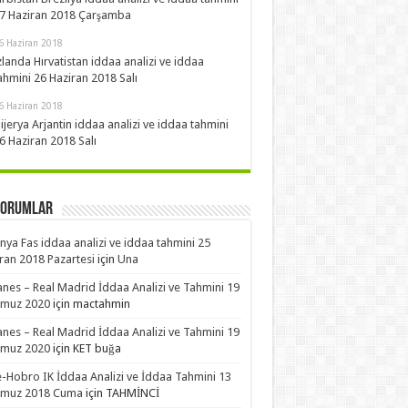
7 Haziran 2018 Çarşamba
6 Haziran 2018
zlanda Hırvatistan iddaa analizi ve iddaa
ahmini 26 Haziran 2018 Salı
6 Haziran 2018
ijerya Arjantin iddaa analizi ve iddaa tahmini
6 Haziran 2018 Salı
Yorumlar
nya Fas iddaa analizi ve iddaa tahmini 25
ran 2018 Pazartesi
için
Una
nes – Real Madrid İddaa Analizi ve Tahmini 19
muz 2020
için
mactahmin
nes – Real Madrid İddaa Analizi ve Tahmini 19
muz 2020
için
KET buğa
e-Hobro IK İddaa Analizi ve İddaa Tahmini 13
muz 2018 Cuma
için
TAHMİNCİ