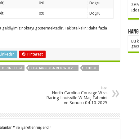
Alt)
0:0
Doğru
29 M
İdd
Alt)
0:0
Doğru
geldiğimiz noktayı göstermektedir. Takipte kalın; daha fazla
Hangi
Bu k
geçe
LinkedIn
Pinterest
 BIRINCI LIGI
CHATTANOOGA RED WOLVES
FUTBOL
İleri
North Carolina Courage W vs
Racing Louisville W Maç Tahmini
ve Sonucu 04.10.2025
 alanlar
*
ile işaretlenmişlerdir