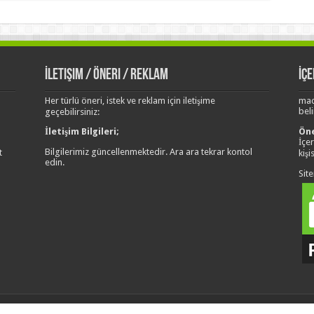
İletişim / Öneri / Reklam
İç
Her türlü öneri, istek ve reklam için iletişime
mac
bel
geçebilirsiniz:
İletişim Bilgileri;
Öne
İçer
Bilgilerimiz güncellenmektedir. Ara ara tekrar kontol
t
kişi
edin.
Sit