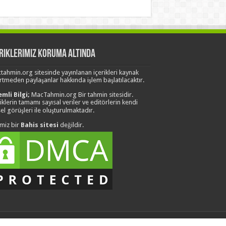
eriklerimiz Koruma Altında
tahmin.org sitesinde yayınlanan içerikleri kaynak
irtmeden paylaşanlar hakkında işlem başlatılacaktır.
mli Bilgi;
MacTahmin.org Bir tahmin sitesidir.
iklerin tamamı sayısal veriler ve editörlerin kendi
sel görüşleri ile oluşturulmaktadır.
emiz bir
Bahis sitesi
değildir.