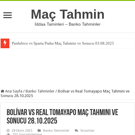
Maç Tahmin
İddaa Taminleri – Banko Tahminler
Pardubice vs Sparta Praha Maç Tahmini ve Sonucu 03.08.2025
Ana Sayfa
/
Banko Tahminler
/
Bolívar vs Real Tomayapo Maç Tahmini ve
Sonucu 28.10.2025
Bolívar vs Real Tomayapo Maç Tahmini ve
Sonucu 28.10.2025
28 Ekim 2025
Banko Tahminler
Yorumlar
202 Görüntülenme