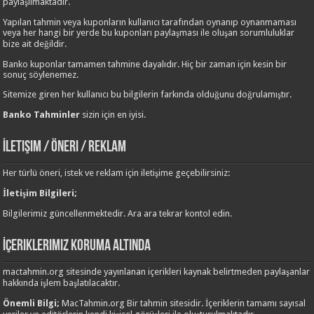
paylaşılmaktadır.
Yapılan tahmin veya kuponların kullanıcı tarafından oynanıp oynanmaması
veya her hangi bir yerde bu kuponları paylaşması ile oluşan sorumluluklar
bize ait değildir.
Banko kuponlar tamamen tahmine dayalıdır. Hiç bir zaman için kesin bir
sonuç söylenemez.
Sitemize giren her kullanıcı bu bilgilerin farkında olduğunu doğrulamıştır.
Banko Tahminler
sizin için en iyisi.
İletişim / Öneri / Reklam
Her türlü öneri, istek ve reklam için iletişime geçebilirsiniz:
İletişim Bilgileri;
Bilgilerimiz güncellenmektedir. Ara ara tekrar kontol edin.
İçeriklerimiz Koruma Altında
mactahmin.org sitesinde yayınlanan içerikleri kaynak belirtmeden paylaşanlar
hakkında işlem başlatılacaktır.
Önemli Bilgi;
MacTahmin.org Bir tahmin sitesidir. İçeriklerin tamamı sayısal