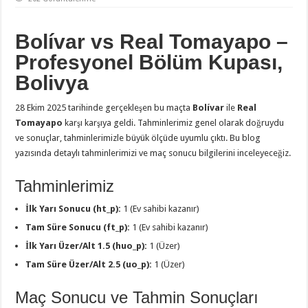
Bolívar vs Real Tomayapo –
Profesyonel Bölüm Kupası,
Bolivya
28 Ekim 2025 tarihinde gerçekleşen bu maçta
Bolívar
ile
Real
Tomayapo
karşı karşıya geldi. Tahminlerimiz genel olarak doğruydu
ve sonuçlar, tahminlerimizle büyük ölçüde uyumlu çıktı. Bu blog
yazısında detaylı tahminlerimizi ve maç sonucu bilgilerini inceleyeceğiz.
Tahminlerimiz
İlk Yarı Sonucu (ht_p):
1 (Ev sahibi kazanır)
Tam Süre Sonucu (ft_p):
1 (Ev sahibi kazanır)
İlk Yarı Üzer/Alt 1.5 (huo_p):
1 (Üzer)
Tam Süre Üzer/Alt 2.5 (uo_p):
1 (Üzer)
Maç Sonucu ve Tahmin Sonuçları