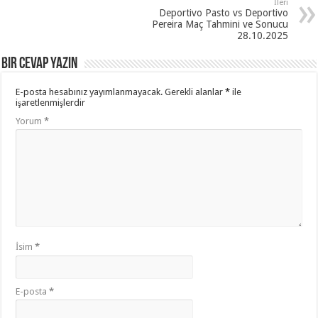
İleri
Deportivo Pasto vs Deportivo
Pereira Maç Tahmini ve Sonucu
28.10.2025
Bir cevap yazın
E-posta hesabınız yayımlanmayacak.
Gerekli alanlar
*
ile
işaretlenmişlerdir
Yorum
*
İsim
*
E-posta
*