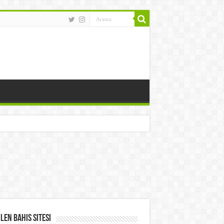
len Bahis Sitesi