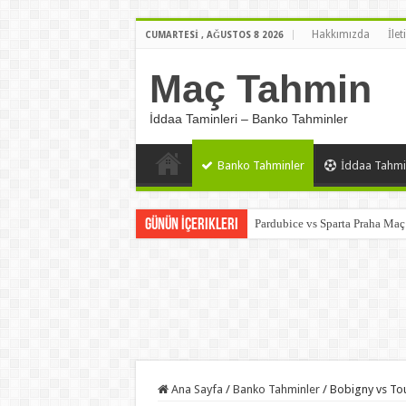
Hakkımızda
İlet
CUMARTESI , AĞUSTOS 8 2026
Maç Tahmin
İddaa Taminleri – Banko Tahminler
Banko Tahminler
İddaa Tahmi
Günün İçerikleri
Pardubice vs Sparta Praha Ma
Ana Sayfa
/
Banko Tahminler
/
Bobigny vs To