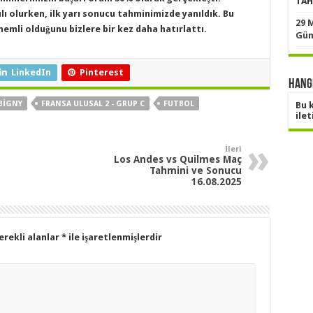
TAH
ı olurken, ilk yarı sonucu tahminimizde yanıldık. Bu
29 
emli olduğunu bizlere bir kez daha hatırlattı.
Gün
LinkedIn
Pinterest
Hangi
BIGNY
FRANSA ULUSAL 2 - GRUP C
FUTBOL
Bu 
ilet
İleri
Los Andes vs Quilmes Maç
Tahmini ve Sonucu
16.08.2025
erekli alanlar
*
ile işaretlenmişlerdir