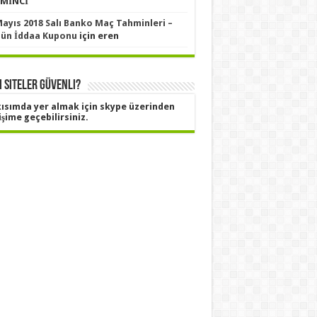
MİNCİ
Mayıs 2018 Salı Banko Maç Tahminleri –
ün İddaa Kuponu
için
eren
 Siteler Güvenli?
kısımda yer almak için skype üzerinden
işime geçebilirsiniz.