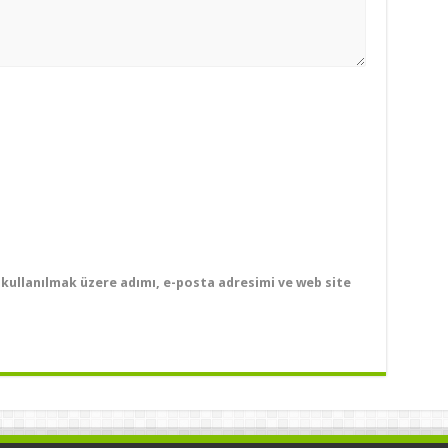
kullanılmak üzere adımı, e-posta adresimi ve web site