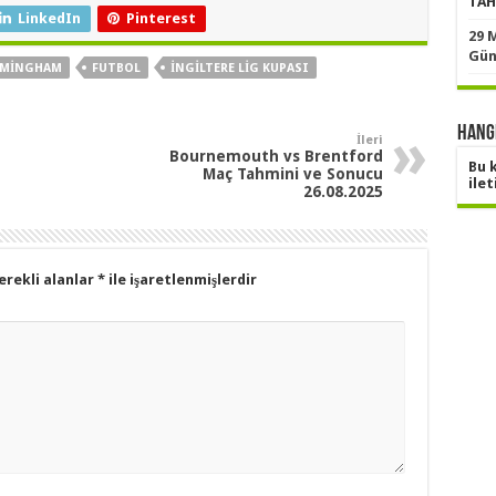
TAH
LinkedIn
Pinterest
29 
Gün
RMINGHAM
FUTBOL
İNGILTERE LIG KUPASI
Hangi
İleri
Bournemouth vs Brentford
Bu 
Maç Tahmini ve Sonucu
ilet
26.08.2025
erekli alanlar
*
ile işaretlenmişlerdir