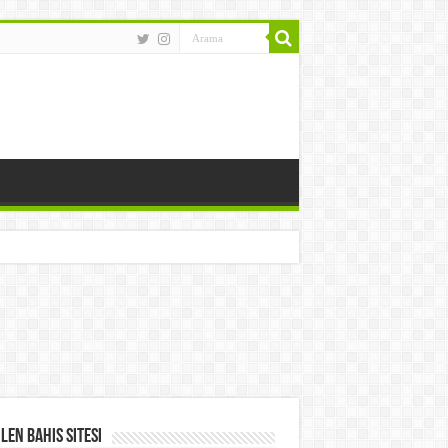
len Bahis Sitesi