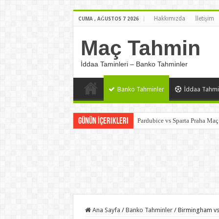
Hakkımızda
İletişim
CUMA , AĞUSTOS 7 2026
Maç Tahmin
İddaa Taminleri – Banko Tahminler
Banko Tahminler
İddaa Tahmi
Günün İçerikleri
Pardubice vs Sparta Praha Ma
Ana Sayfa
/
Banko Tahminler
/
Birmingham vs