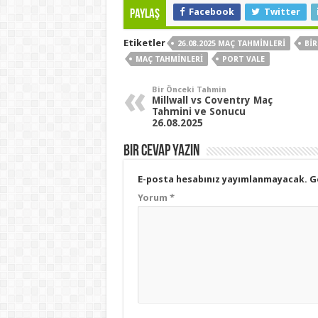
Facebook
Twitter
Paylaş
Etiketler
26.08.2025 MAÇ TAHMINLERI
BI
MAÇ TAHMINLERI
PORT VALE
Bir Önceki Tahmin
Millwall vs Coventry Maç
Tahmini ve Sonucu
26.08.2025
Bir cevap yazın
E-posta hesabınız yayımlanmayacak.
G
Yorum
*