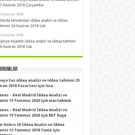
7 Haziran 2018 Çarşamba
6 Haziran 2018
zlanda Hırvatistan iddaa analizi ve iddaa
ahmini 26 Haziran 2018 Salı
6 Haziran 2018
ijerya Arjantin iddaa analizi ve iddaa tahmini
6 Haziran 2018 Salı
Yorumlar
anya Fas iddaa analizi ve iddaa tahmini 25
iran 2018 Pazartesi
için
Una
anes – Real Madrid İddaa Analizi ve
mini 19 Temmuz 2020
için
mactahmin
anes – Real Madrid İddaa Analizi ve
mini 19 Temmuz 2020
için
KET buğa
le-Hobro IK İddaa Analizi ve İddaa
mini 13 Temmuz 2018 Cuma
için