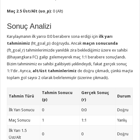
Maç 2.5 Üst/Alt (uo_p):
0 (Alt)
Sonuç Analizi
Karşılaşmanın ilk yarısı 0:0 berabere sona erdiği için
ilk yarı
tahminimiz
(ht_goal_p) doğruydu. Ancak
maçın sonucunda
(ft_goal_r) tahminlerimizde yanıldık zira beklediğimiz üzere ev sahibi
(Bhayangkara FC) galip gelemeyerek maç 1:1 berabere sonuçlandı.
Bizim tahminimiz ev sahibi galibiyeti şeklindeydi, fakat gerçek sonuç
1:1’dir. Ayrıca,
alt/üst tahminlerimiz
de doğru çıkmadı, çünkü maçta
toplam gol sayısı 2 olarak belirlenmiştir (üzerine çıkmadı).
Tahmin Sonucu
Gerçek Sonuç
Tahmin Türü
Durum
(p)
(r)
İlk Yarı Sonucu
0
0:0
Doğru
Maç Sonucu
1
1:1
Yanlış
İlk Yarı 1.5
0
0
Doğru
Üst/Alt