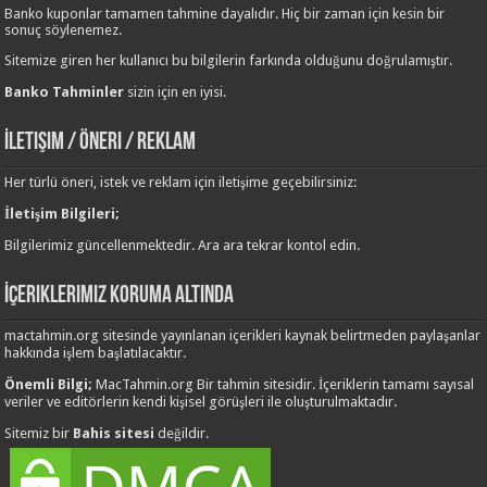
Banko kuponlar tamamen tahmine dayalıdır. Hiç bir zaman için kesin bir
sonuç söylenemez.
Sitemize giren her kullanıcı bu bilgilerin farkında olduğunu doğrulamıştır.
Banko Tahminler
sizin için en iyisi.
İletişim / Öneri / Reklam
Her türlü öneri, istek ve reklam için iletişime geçebilirsiniz:
İletişim Bilgileri;
Bilgilerimiz güncellenmektedir. Ara ara tekrar kontol edin.
İçeriklerimiz Koruma Altında
mactahmin.org sitesinde yayınlanan içerikleri kaynak belirtmeden paylaşanlar
hakkında işlem başlatılacaktır.
Önemli Bilgi;
MacTahmin.org Bir tahmin sitesidir. İçeriklerin tamamı sayısal
veriler ve editörlerin kendi kişisel görüşleri ile oluşturulmaktadır.
Sitemiz bir
Bahis sitesi
değildir.