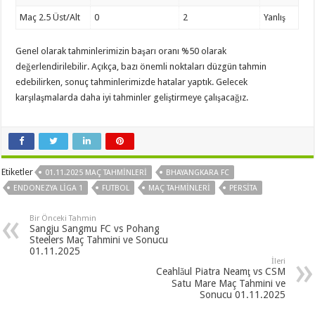
Maç 2.5 Üst/Alt
0
2
Yanlış
Genel olarak tahminlerimizin başarı oranı %50 olarak
değerlendirilebilir. Açıkça, bazı önemli noktaları düzgün tahmin
edebilirken, sonuç tahminlerimizde hatalar yaptık. Gelecek
karşılaşmalarda daha iyi tahminler geliştirmeye çalışacağız.
Etiketler
01.11.2025 MAÇ TAHMINLERI
BHAYANGKARA FC
ENDONEZYA LIGA 1
FUTBOL
MAÇ TAHMINLERI
PERSITA
Bir Önceki Tahmin
Sangju Sangmu FC vs Pohang
Steelers Maç Tahmini ve Sonucu
01.11.2025
İleri
Ceahlăul Piatra Neamţ vs CSM
Satu Mare Maç Tahmini ve
Sonucu 01.11.2025