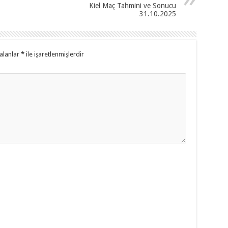
Kiel Maç Tahmini ve Sonucu
31.10.2025
 alanlar
*
ile işaretlenmişlerdir