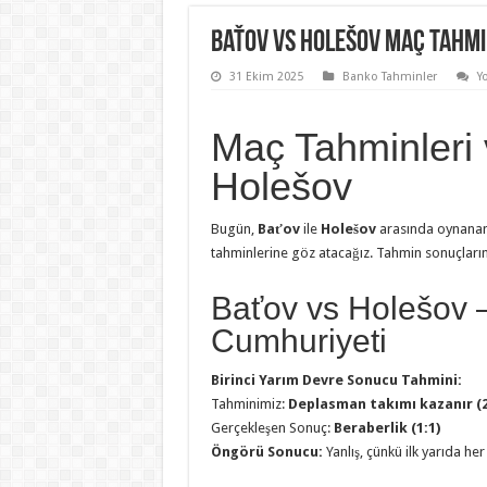
Baťov vs Holešov Maç Tahmi
31 Ekim 2025
Banko Tahminler
Y
Maç Tahminleri 
Holešov
Bugün,
Baťov
ile
Holešov
arasında oynanan 
tahminlerine göz atacağız. Tahmin sonuçları
Baťov vs Holešov –
Cumhuriyeti
Birinci Yarım Devre Sonucu Tahmini:
Tahminimiz:
Deplasman takımı kazanır (2
Gerçekleşen Sonuç:
Beraberlik (1:1)
Öngörü Sonucu:
Yanlış, çünkü ilk yarıda her 