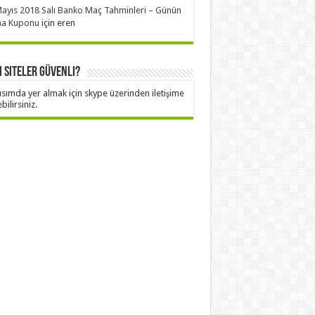
ayıs 2018 Salı Banko Maç Tahminleri – Günün
aa Kuponu
için
eren
 Siteler Güvenli?
ısımda yer almak için skype üzerinden iletişime
bilirsiniz.