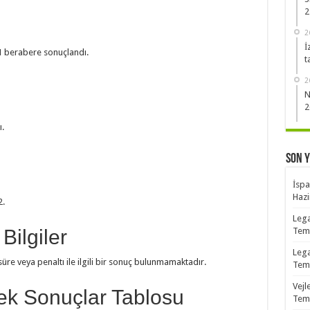
2
2
İ
 berabere sonuçlandı.
t
2
N
2
ı.
Son 
İspa
Hazi
2.
Lega
ilgiler
Tem
Lega
süre veya penaltı ile ilgili bir sonuç bulunmamaktadır.
Tem
Vejl
ek Sonuçlar Tablosu
Tem