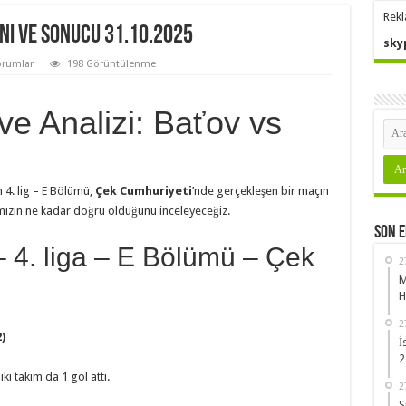
Rekl
ni ve Sonucu 31.10.2025
sky
orumlar
198 Görüntülenme
ve Analizi: Baťov vs
4. lig – E Bölümü,
Çek Cumhuriyeti
’nde gerçekleşen bir maçın
mızın ne kadar doğru olduğunu inceleyeceğiz.
Son 
 4. liga – E Bölümü – Çek
2
M
H
2
)
İ
2
iki takım da 1 gol attı.
2
S