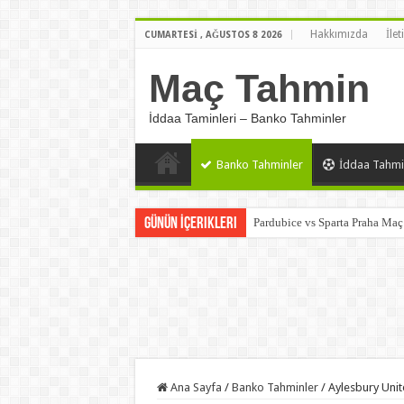
Hakkımızda
İlet
CUMARTESI , AĞUSTOS 8 2026
Maç Tahmin
İddaa Taminleri – Banko Tahminler
Banko Tahminler
İddaa Tahmi
Günün İçerikleri
Pardubice vs Sparta Praha Ma
Ana Sayfa
/
Banko Tahminler
/
Aylesbury Unit