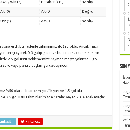
Away Win (2)
Beraberlik (0)
Yanlış
2
Alt (0)
Alt (0)
Doğru
2
İ
Üst (1)
Alt (0)
Yanlış
t
2
N
2
re sona erdi, bu nedenle tahminimiz
doğru
oldu. Ancak maçın
yun sergileyerek 0-3 galip geldi ve bu da sonuç tahminimizin
izde 2.5 gol üstü beklememize rağmen maçta yalnızca 0 gol
ra süre veya penaltı atışları gerçekleşmedi.
Son 
İspa
Hazi
%50 olarak belirlenmiştir. İlk yarı ve 1.5 gol altı
Lega
Tem
 ve 2.5 gol üstü tahminlerimizde hatalar yaşadık. Gelecek maçlar
Lega
Tem
Vejl
LinkedIn
Pinterest
Tem