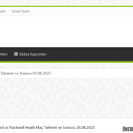
işim
Yasal Uyarı
nleri
İddaa Kuponları
ç Tahmini ve Sonucu 03.08.2025
ed vs Flackwell Heath Maç Tahmini ve Sonucu 26.08.2025
Öneri