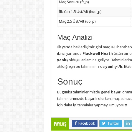
Maç Sonucu (ft_p)
İlk Yarı 1.5 Üst/Alt (huo_p)
Maç 2.5 Üst/Alt (uo_p)
Maç Analizi
İlk yarıda beklediğimiz gibi maç 0-0 berabe
ikinci yarısında
Flackwell Heath
üstün bir o
yanlış
olduğu anlamına geliyor. Tahminlerim
atıldığı için bu tahminimiz de
yanlış</b
. Ekst
Sonuç
Bugünkü tahminlerimizde genel başarı oranımız 
tahminlerimizde başarılı olurken, maç sonucu
için daha iyi tahminler yapmayı umuyoruz!
Facebook
Twitter
Paylaş