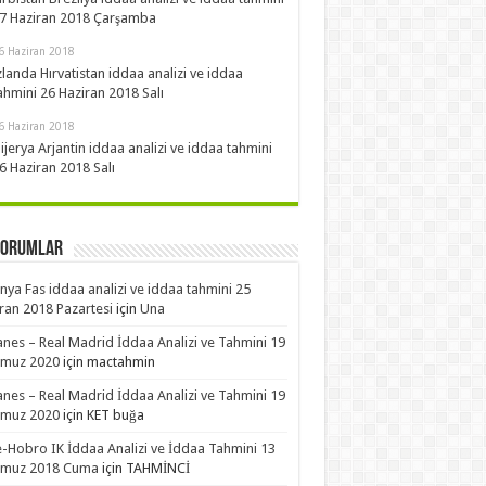
7 Haziran 2018 Çarşamba
6 Haziran 2018
zlanda Hırvatistan iddaa analizi ve iddaa
ahmini 26 Haziran 2018 Salı
6 Haziran 2018
ijerya Arjantin iddaa analizi ve iddaa tahmini
6 Haziran 2018 Salı
Yorumlar
nya Fas iddaa analizi ve iddaa tahmini 25
ran 2018 Pazartesi
için
Una
nes – Real Madrid İddaa Analizi ve Tahmini 19
muz 2020
için
mactahmin
nes – Real Madrid İddaa Analizi ve Tahmini 19
muz 2020
için
KET buğa
e-Hobro IK İddaa Analizi ve İddaa Tahmini 13
muz 2018 Cuma
için
TAHMİNCİ