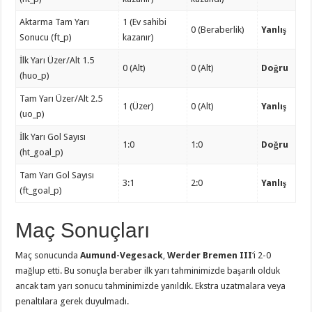
Aktarma Tam Yarı
1 (Ev sahibi
0 (Beraberlik)
Yanlış
Sonucu (ft_p)
kazanır)
İlk Yarı Üzer/Alt 1.5
0 (Alt)
0 (Alt)
Doğru
(huo_p)
Tam Yarı Üzer/Alt 2.5
1 (Üzer)
0 (Alt)
Yanlış
(uo_p)
İlk Yarı Gol Sayısı
1:0
1:0
Doğru
(ht_goal_p)
Tam Yarı Gol Sayısı
3:1
2:0
Yanlış
(ft_goal_p)
Maç Sonuçları
Maç sonucunda
Aumund-Vegesack
,
Werder Bremen III
‘i 2-0
mağlup etti. Bu sonuçla beraber ilk yarı tahminimizde başarılı olduk
ancak tam yarı sonucu tahminimizde yanıldık. Ekstra uzatmalara veya
penaltılara gerek duyulmadı.