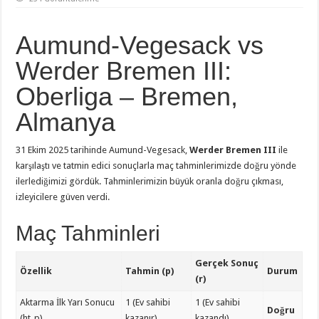
Aumund-Vegesack vs
Werder Bremen III:
Oberliga – Bremen,
Almanya
31 Ekim 2025 tarihinde Aumund-Vegesack,
Werder Bremen III
ile
karşılaştı ve tatmin edici sonuçlarla maç tahminlerimizde doğru yönde
ilerlediğimizi gördük. Tahminlerimizin büyük oranla doğru çıkması,
izleyicilere güven verdi.
Maç Tahminleri
Gerçek Sonuç
Özellik
Tahmin (p)
Durum
(r)
Aktarma İlk Yarı Sonucu
1 (Ev sahibi
1 (Ev sahibi
Doğru
(ht_p)
kazanır)
kazandı)