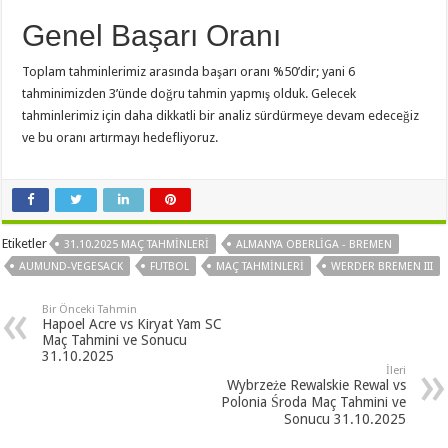
Genel Başarı Oranı
Toplam tahminlerimiz arasında başarı oranı %50’dir; yani 6
tahminimizden 3’ünde doğru tahmin yapmış olduk. Gelecek
tahminlerimiz için daha dikkatli bir analiz sürdürmeye devam edeceğiz
ve bu oranı artırmayı hedefliyoruz.
Etiketler
31.10.2025 MAÇ TAHMINLERI
ALMANYA OBERLIGA - BREMEN
AUMUND-VEGESACK
FUTBOL
MAÇ TAHMINLERI
WERDER BREMEN III
Bir Önceki Tahmin
Hapoel Acre vs Kiryat Yam SC
Maç Tahmini ve Sonucu
31.10.2025
İleri
Wybrzeże Rewalskie Rewal vs
Polonia Środa Maç Tahmini ve
Sonucu 31.10.2025