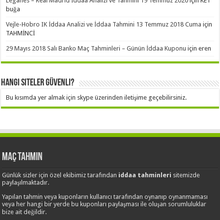
Leganes – Real Madrid İddaa Analizi ve Tahmini 19 Temmuz 2020
için
KET
buğa
Vejle-Hobro IK İddaa Analizi ve İddaa Tahmini 13 Temmuz 2018 Cuma
için
TAHMİNCİ
29 Mayıs 2018 Salı Banko Maç Tahminleri – Günün İddaa Kuponu
için
eren
Hangi Siteler Güvenli?
Bu kısımda yer almak için skype üzerinden iletişime geçebilirsiniz.
Maç Tahmin
Günlük sizler için özel ekibimiz tarafından
iddaa tahminleri
sitemizde
paylaşılmaktadır.
Yapılan tahmin veya kuponların kullanıcı tarafından oynanıp oynanmaması
veya her hangi bir yerde bu kuponları paylaşması ile oluşan sorumluluklar
bize ait değildir.