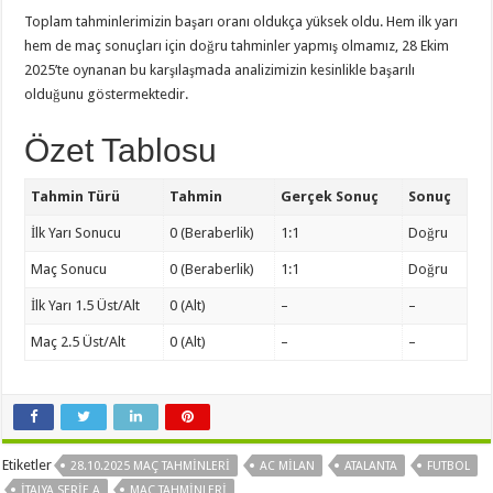
Toplam tahminlerimizin başarı oranı oldukça yüksek oldu. Hem ilk yarı
hem de maç sonuçları için doğru tahminler yapmış olmamız, 28 Ekim
2025’te oynanan bu karşılaşmada analizimizin kesinlikle başarılı
olduğunu göstermektedir.
Özet Tablosu
Tahmin Türü
Tahmin
Gerçek Sonuç
Sonuç
İlk Yarı Sonucu
0 (Beraberlik)
1:1
Doğru
Maç Sonucu
0 (Beraberlik)
1:1
Doğru
İlk Yarı 1.5 Üst/Alt
0 (Alt)
–
–
Maç 2.5 Üst/Alt
0 (Alt)
–
–
Etiketler
28.10.2025 MAÇ TAHMINLERI
AC MILAN
ATALANTA
FUTBOL
İTALYA SERIE A
MAÇ TAHMINLERI