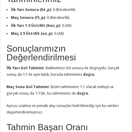
İlk Yarı Sonucu (ht_p):
0 (Beraberlik)
Maç Sonucu (ft_p):
0 (Beraberlik)
İlk Yarı 1.5 Üst/Alt (huo_p):
0 (Alt)
Maç 2.5 Üst/Alt (uo_p):
0 (Alt)
Sonuçlarımızın
Değerlendirilmesi
İlk Yarı Gol Tahmini:
Beklentimiz 0:0 sonucu ile doğruydu. Gerçek
sonuç da 1:1 ile aynı kaldı, burada tahminimiz
doğru
.
Maç Sonu Gol Tahmini:
Bizim tahminimiz 1:1 olarak netleşti ve
gerçek sonuç da 1:1’dir, bu tahminimiz de
doğru
.
Ayrıca, uzatma ve penaltı atışı sonuçları belirtilmediği için bu verileri
değerlendiremiyoruz.
Tahmin Başarı Oranı