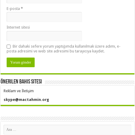
E-posta
*
İnternet sitesi
Bir dahaki sefere yorum yaptığımda kullanılmak üzere adımı, e-
posta adresimi ve web site adresimi bu tarayıcıya kaydet.
Önerilen Bahis Sitesi
Reklam ve İletişim
skype@mactahmin.org