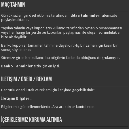
Maç Tahmin
Günlük sizler için özel ekibimiz tarafından
iddaa tahminleri
sitemizde
paylaşılmaktadır.
Yapılan tahmin veya kuponların kullanıcı tarafından oynanıp oynanmaması
veya her hangi bir yerde bu kuponları paylaşması ile oluşan sorumluluklar
bize ait değildir.
Banko kuponlar tamamen tahmine dayalıdır. Hiç bir zaman için kesin bir
sonuç söylenemez.
Sitemize giren her kullanıcı bu bilgilerin farkında olduğunu doğrulamıştır.
Banko Tahminler
sizin için en iyisi.
İletişim / Öneri / Reklam
Her türlü öneri, istek ve reklam için iletişime geçebilirsiniz:
İletişim Bilgileri;
Bilgilerimiz güncellenmektedir. Ara ara tekrar kontol edin.
İçeriklerimiz Koruma Altında