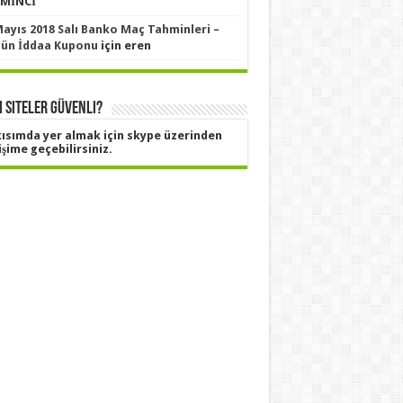
MİNCİ
Mayıs 2018 Salı Banko Maç Tahminleri –
ün İddaa Kuponu
için
eren
 Siteler Güvenli?
kısımda yer almak için skype üzerinden
işime geçebilirsiniz.