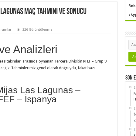
Rek
s Lagunas Maç Tahmini ve Sonucu
sky
orumlar
226 Görüntülenme
e Analizleri
nas
takımları arasında oynanan Tercera División RFEF – Grup 9
deceğiz. Tahminlerimiz genel olarak doğruydu, fakat bazı
Son 
Mijas Las Lagunas –
2
M
RFEF – İspanya
H
2
İ
2
2
S