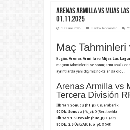
Arenas Armilla vs Mijas La
01.11.2025
1 Kasım 2025
Banko Tahminler
Y
Maç Tahminleri v
Bugün,
Arenas Armilla
ve
Mijas Las Lagu
maçının tahminlerini ve sonuçlarını analiz e
ayrıntılarda yanıldığımız noktalar da oldu.
Arenas Armilla vs 
Tercera División 
İlk Yarı Sonucu (ht_p)
: 0 (Beraberlik)
90 Dk. Sonucu (ft_p)
: 0 (Beraberlik)
İlk Yarı 1.5 Üst/Alt (huo_p)
: 0 (Alt)
90 Dk. 2.5 Üst/Alt (uo_p)
: 0 (Alt)