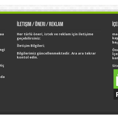
İletişim / Öneri / Reklam
İç
daa
Her türlü öneri, istek ve reklam için iletişime
mac
kay
geçebilirsiniz:
baş
İletişim Bilgileri;
ngi
Öne
Bilgilerimiz güncellenmektedir. Ara ara tekrar
İçe
kontol edin.
ken
Hiç
Sit
nda