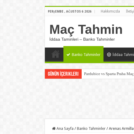
Hakkımızda
İleti
PERŞEMBE , AĞUSTOS 6 2026
Maç Tahmin
İddaa Taminleri – Banko Tahminler
Banko Tahminler
İddaa Tahmi
Günün İçerikleri
Pardubice vs Sparta Praha Ma
Ana Sayfa
/
Banko Tahminler
/
Arenas Armilla