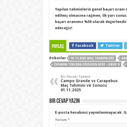
Yapılan tahminlerin genel başarı oranı 
edilmiş olmasına rağmen, ilk yarı sonu
başarı oranımız %50
olarak değerlendir
edeceğiz!
Facebook
Twitter
Paylaş
Etiketler
01.11.2025 MAÇ TAHMINLERI
AR
İSPANYA TERCERA DIVISIÓN RFEF - GRUP 9
Bir Önceki Tahmin
Campo Grande vs Carapebus
Maç Tahmini ve Sonucu
01.11.2025
Bir cevap yazın
E-posta hesabınız yayımlanmayacak.
G
Yorum
*