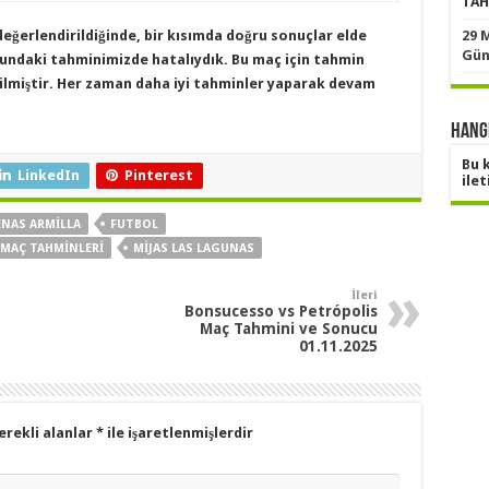
TAH
değerlendirildiğinde, bir kısımda doğru sonuçlar elde
29 
Gün
cundaki tahminimizde hatalıydık. Bu maç için
tahmin
ilmiştir. Her zaman daha iyi tahminler yaparak devam
Hangi
Bu 
LinkedIn
Pinterest
ilet
ENAS ARMILLA
FUTBOL
MAÇ TAHMINLERI
MIJAS LAS LAGUNAS
İleri
Bonsucesso vs Petrópolis
Maç Tahmini ve Sonucu
01.11.2025
erekli alanlar
*
ile işaretlenmişlerdir