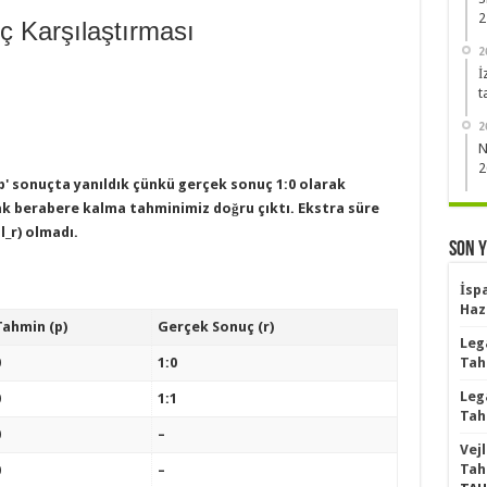
2
 Karşılaştırması
2
İ
t
2
N
2
</b' sonuçta yanıldık çünkü gerçek sonuç 1:0 olarak
k berabere kalma tahminimiz doğru çıktı. Ekstra süre
l_r) olmadı.
Son 
İsp
Haz
Tahmin (p)
Gerçek Sonuç (r)
Leg
0
1:0
Tah
Leg
0
1:1
Tah
0
–
Vej
Tah
0
–