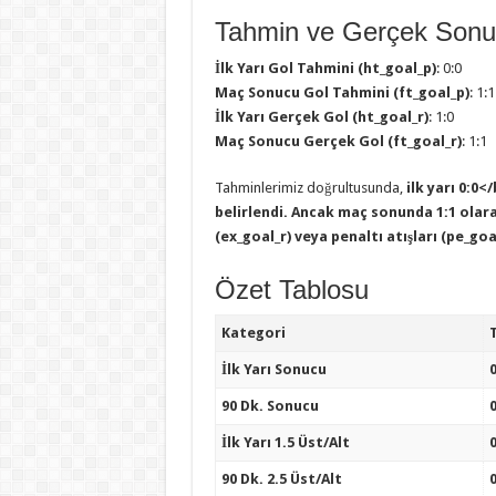
Tahmin ve Gerçek Sonuç
İlk Yarı Gol Tahmini (ht_goal_p)
: 0:0
Maç Sonucu Gol Tahmini (ft_goal_p)
: 1:1
İlk Yarı Gerçek Gol (ht_goal_r)
: 1:0
Maç Sonucu Gerçek Gol (ft_goal_r)
: 1:1
Tahminlerimiz doğrultusunda,
ilk yarı 0:0
belirlendi. Ancak
maç sonunda 1:1
olara
(ex_goal_r) veya penaltı atışları (pe_goa
Özet Tablosu
Kategori
İlk Yarı Sonucu
90 Dk. Sonucu
İlk Yarı 1.5 Üst/Alt
90 Dk. 2.5 Üst/Alt