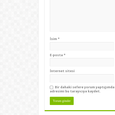
İsim
*
E-posta
*
İnternet sitesi
Bir dahaki sefere yorum yaptığımda 
adresimi bu tarayıcıya kaydet.