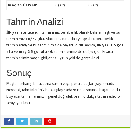
Maç 2.5 Üst/Alt
0 (Alt)
0 (Alt)
Tahmin Analizi
İlk yarı sonucu
için tahminimiz beraberlik olarak belirlenmişti ve bu
tahminimiz
doğru
çıktı. Maç sonucunu da aynı şekilde beraberlik
tahmin etmiş ve bu tahminimiz de başarılı oldu. Ayrıca,
ilk yarı 1.5 gol
altı
ve
maç 2.5 gol altı</b
tahminlerimiz de doğru çıktı. Kısaca,
tahminlerimiz maçın gidişatına uygun şekilde gerçekleşti.
Sonuç
Maçta herhangi bir uzatma süresi veya penaltı atışları yaşanmadı.
Neyse ki, tahminlerimiz bu karşılaşmada %100 oranında başarılı oldu.
Böylece, tahminlerimizin genel doğruluk oranı oldukça tatmin edici bir
seviyeye ulaştı.