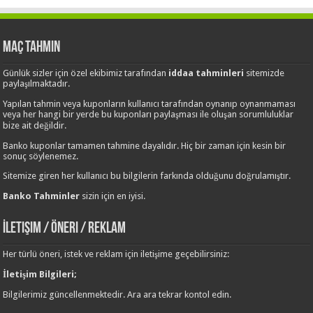
Maç Tahmin
Günlük sizler için özel ekibimiz tarafından
iddaa tahminleri
sitemizde
paylaşılmaktadır.
Yapılan tahmin veya kuponların kullanıcı tarafından oynanıp oynanmaması
veya her hangi bir yerde bu kuponları paylaşması ile oluşan sorumluluklar
bize ait değildir.
Banko kuponlar tamamen tahmine dayalıdır. Hiç bir zaman için kesin bir
sonuç söylenemez.
Sitemize giren her kullanıcı bu bilgilerin farkında olduğunu doğrulamıştır.
Banko Tahminler
sizin için en iyisi.
İletişim / Öneri / Reklam
Her türlü öneri, istek ve reklam için iletişime geçebilirsiniz:
İletişim Bilgileri;
Bilgilerimiz güncellenmektedir. Ara ara tekrar kontol edin.