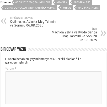
Etiketler
06.08.2025 MAÇ TAHMINLERI
ALIANZA
ANTIGUA GFC
DÜNYA CONCACAF ORTA AMERIKA KUPASI
FUTBOL
MAÇ TAHMINLERI
Bir Önceki Tahmin
Quilmes vs Atlanta Maç Tahmini
ve Sonucu 06.08.2025
İleri
Machida Zelvia vs Kyoto Sanga
Maç Tahmini ve Sonucu
06.08.2025
Bir cevap yazın
E-posta hesabınız yayımlanmayacak.
Gerekli alanlar
*
ile
işaretlenmişlerdir
Yorum
*