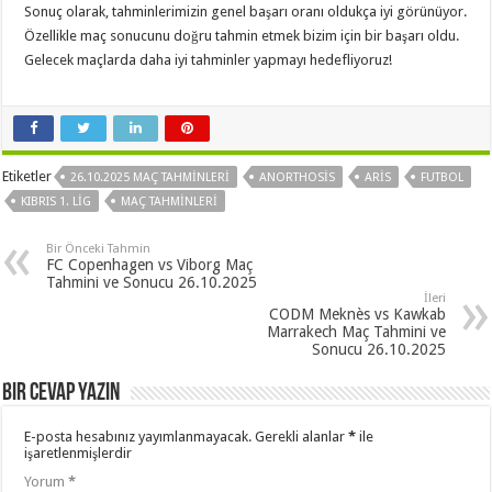
Sonuç olarak, tahminlerimizin genel başarı oranı oldukça iyi görünüyor.
Özellikle maç sonucunu doğru tahmin etmek bizim için bir başarı oldu.
Gelecek maçlarda daha iyi tahminler yapmayı hedefliyoruz!
Etiketler
26.10.2025 MAÇ TAHMINLERI
ANORTHOSIS
ARIS
FUTBOL
KIBRIS 1. LIG
MAÇ TAHMINLERI
Bir Önceki Tahmin
FC Copenhagen vs Viborg Maç
Tahmini ve Sonucu 26.10.2025
İleri
CODM Meknès vs Kawkab
Marrakech Maç Tahmini ve
Sonucu 26.10.2025
Bir cevap yazın
E-posta hesabınız yayımlanmayacak.
Gerekli alanlar
*
ile
işaretlenmişlerdir
Yorum
*