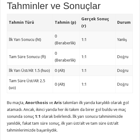
Tahminler ve Sonuçlar
Gerçek Sonuç
Tahmin Türü
Tahmin (p)
Durum
(r)
0
İlk Yarı Sonucu (ht)
1:1
Yanlış
(Beraberlik)
0
Tam Süre Sonucu (ft)
1:1
Doğru
(Beraberlik)
İlk Yarı Üst/Alt 1.5 (huo)
0 (Alt)
1:1
Doğru
Tam Süre Üst/Alt 2.5
0 (Alt)
1:1
Doğru
(uo)
Bu maçta,
Anorthosis
ve
Aris
takımları ilk yarıda karşılıklı olarak gol
atamadı. Ancak, ikinci yarıda her iki takım da birer gol buldu ve maç
sonunda sonuç
1:1
olarak belirlendi. İlk yarı sonucu tahminimizde
yanıldık, fakat tam süre sonuç, ilk yarı üst/alt ve tam süre üst/alt
tahminlerimizde başarılıydık.