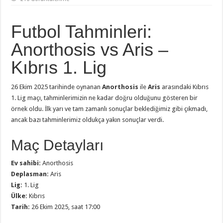
Futbol Tahminleri:
Anorthosis vs Aris –
Kıbrıs 1. Lig
26 Ekim 2025 tarihinde oynanan
Anorthosis
ile
Aris
arasındaki Kıbrıs
1. Lig maçı, tahminlerimizin ne kadar doğru olduğunu gösteren bir
örnek oldu. İlk yarı ve tam zamanlı sonuçlar beklediğimiz gibi çıkmadı,
ancak bazı tahminlerimiz oldukça yakın sonuçlar verdi.
Maç Detayları
Ev sahibi:
Anorthosis
Deplasman:
Aris
Lig:
1. Lig
Ülke:
Kıbrıs
Tarih:
26 Ekim 2025, saat 17:00