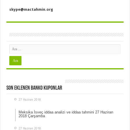
skype@mactahmin.org
Son Eklenen Banko Kuponlar
27 Haziran 2018
Meksika İsveç iddaa analizi ve iddaa tahmini 27 Haziran
2018 Çarşamba
27 Haziran 2018