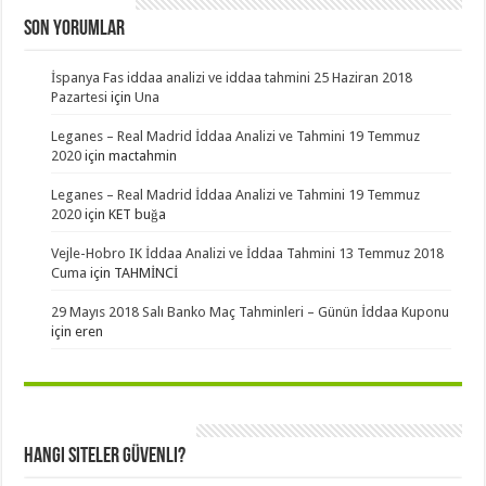
Son Yorumlar
İspanya Fas iddaa analizi ve iddaa tahmini 25 Haziran 2018
Pazartesi
için
Una
Leganes – Real Madrid İddaa Analizi ve Tahmini 19 Temmuz
2020
için
mactahmin
Leganes – Real Madrid İddaa Analizi ve Tahmini 19 Temmuz
2020
için
KET buğa
Vejle-Hobro IK İddaa Analizi ve İddaa Tahmini 13 Temmuz 2018
Cuma
için
TAHMİNCİ
29 Mayıs 2018 Salı Banko Maç Tahminleri – Günün İddaa Kuponu
için
eren
Hangi Siteler Güvenli?