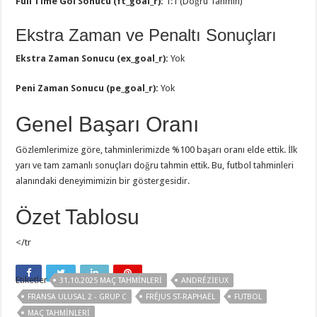
Full Time Gol Sonucu (ft_goal_r):
1:1 (Doğru Tahmin)
Ekstra Zaman ve Penaltı Sonuçları
Ekstra Zaman Sonucu (ex_goal_r):
Yok
Peni Zaman Sonucu (pe_goal_r):
Yok
Genel Başarı Oranı
Gözlemlerimize göre, tahminlerimizde %100 başarı oranı elde ettik. İlk
yarı ve tam zamanlı sonuçları doğru tahmin ettik. Bu, futbol tahminleri
alanındaki deneyimimizin bir göstergesidir.
Özet Tablosu
</tr
Etiketler
31.10.2025 MAÇ TAHMINLERI
ANDRÉZIEUX
FRANSA ULUSAL 2 - GRUP C
FRÉJUS ST-RAPHAËL
FUTBOL
MAÇ TAHMINLERI