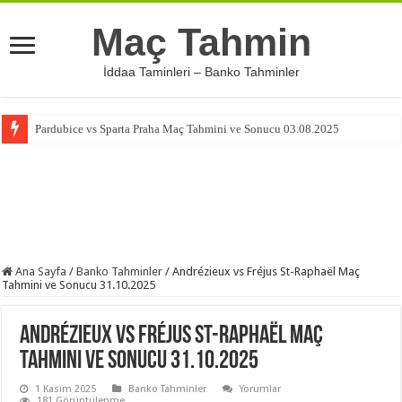
Maç Tahmin
İddaa Taminleri – Banko Tahminler
Pardubice vs Sparta Praha Maç Tahmini ve Sonucu 03.08.2025
Ana Sayfa
/
Banko Tahminler
/
Andrézieux vs Fréjus St-Raphaël Maç
Tahmini ve Sonucu 31.10.2025
Andrézieux vs Fréjus St-Raphaël Maç
Tahmini ve Sonucu 31.10.2025
1 Kasım 2025
Banko Tahminler
Yorumlar
181 Görüntülenme