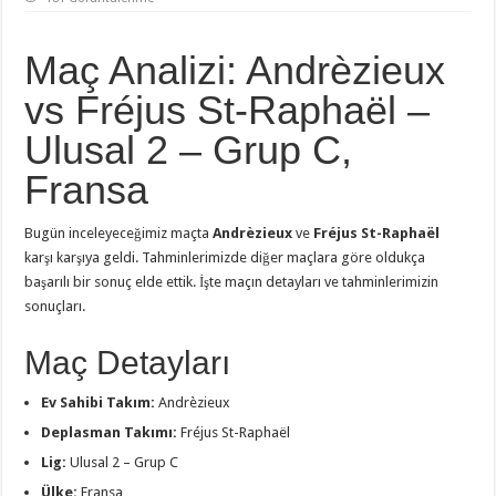
Maç Analizi: Andrèzieux
vs Fréjus St-Raphaël –
Ulusal 2 – Grup C,
Fransa
Bugün inceleyeceğimiz maçta
Andrèzieux
ve
Fréjus St-Raphaël
karşı karşıya geldi. Tahminlerimizde diğer maçlara göre oldukça
başarılı bir sonuç elde ettik. İşte maçın detayları ve tahminlerimizin
sonuçları.
Maç Detayları
Ev Sahibi Takım:
Andrèzieux
Deplasman Takımı:
Fréjus St-Raphaël
Lig:
Ulusal 2 – Grup C
Ülke:
Fransa