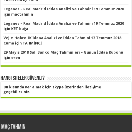
Leganes – Real Madrid İddaa Analizi ve Tahmini 19 Temmuz 2020
için
mactahmin
Leganes – Real Madrid İddaa Analizi ve Tahmini 19 Temmuz 2020
için
KET buğa
Vejle-Hobro IK İddaa Analizi ve İddaa Tahmini 13 Temmuz 2018
Cuma
için
TAHMİNCİ
29 Mayıs 2018 Salı Banko Maç Tahminleri – Günün İddaa Kuponu
için
eren
Hangi Siteler Güvenli?
Bu kısımda yer almak için skype üzerinden iletişime
geçebilirsiniz.
Maç Tahmin