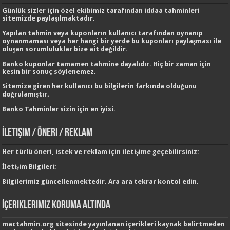
Günlük sizler için özel ekibimiz tarafından
iddaa tahminleri
sitemizde paylaşılmaktadır.
Yapılan tahmin veya kuponların kullanıcı tarafından oynanıp
oynanmaması veya her hangi bir yerde bu kuponları paylaşması ile
oluşan sorumluluklar bize ait değildir.
Banko kuponlar tamamen tahmine dayalıdır. Hiç bir zaman için
kesin bir sonuç söylenemez.
Sitemize giren her kullanıcı bu bilgilerin farkında olduğunu
doğrulamıştır.
Banko Tahminler
sizin için en iyisi.
İletişim / Öneri / Reklam
Her türlü öneri, istek ve reklam için iletişime geçebilirsiniz:
İletişim Bilgileri;
Bilgilerimiz güncellenmektedir. Ara ara tekrar kontol edin.
İçeriklerimiz Koruma Altında
mactahmin.org sitesinde yayınlanan içerikleri kaynak belirtmeden