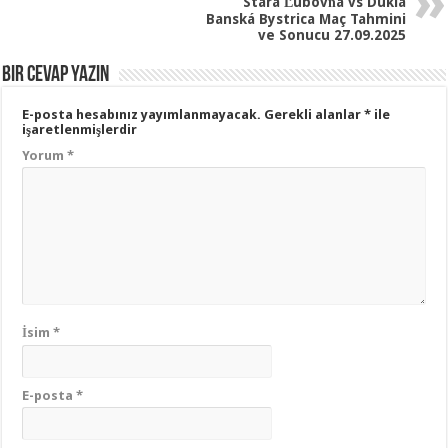
Stará Ľubovňa vs Dukla
Banská Bystrica Maç Tahmini
ve Sonucu 27.09.2025
Bir cevap yazın
E-posta hesabınız yayımlanmayacak.
Gerekli alanlar
*
ile
işaretlenmişlerdir
Yorum
*
İsim
*
E-posta
*