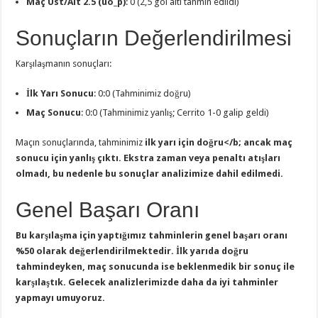
Maç Üst/Alt 2.5 (uo_p)
: 0 (2,5 gol altı tahmin edildi)
Sonuçların Değerlendirilmesi
Karşılaşmanın sonuçları:
İlk Yarı Sonucu
: 0:0 (Tahminimiz doğru)
Maç Sonucu
: 0:0 (Tahminimiz yanlış; Cerrito 1-0 galip geldi)
Maçın sonuçlarında, tahminimiz
ilk yarı için doğru</b; ancak
maç
sonucu için yanlış
çıktı.
Ekstra zaman
veya
penaltı atışları
olmadı, bu nedenle bu sonuçlar analizimize dahil edilmedi.
Genel Başarı Oranı
Bu karşılaşma için yaptığımız tahminlerin genel başarı oranı
%50 olarak değerlendirilmektedir. İlk yarıda doğru
tahmindeyken, maç sonucunda ise beklenmedik bir sonuç ile
karşılaştık. Gelecek analizlerimizde daha da iyi tahminler
yapmayı umuyoruz.