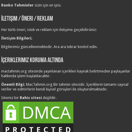
Banko Tahminler
sizin için en iyisi.
İletişim / Öneri / Reklam
Her türlü öneri, istek ve reklam için iletişime geçebilirsiniz:
İletişim Bilgileri;
Bilgilerimiz güncellenmektedir. Ara ara tekrar kontol edin.
İçeriklerimiz Koruma Altında
mactahmin.org sitesinde yayınlanan içerikleri kaynak belirtmeden paylaşanlar
hakkında işlem başlatılacaktır.
Önemli Bilgi;
MacTahmin.org Bir tahmin sitesidir. İçeriklerin tamamı sayısal
veriler ve editörlerin kendi kişisel görüşleri ile oluşturulmaktadır.
Sitemiz bir
Bahis sitesi
değildir.