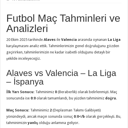
Futbol Maç Tahminleri ve
Analizleri
20 Ekim 2025 tarihinde
Alaves
ile
Valencia
arasında oynanan
La Liga
karşılaşmasını analiz ettik. Tahminlerimizin genel doğruluğunu gözden
geçirirken, tahminlerimizin ne kadar isabetli olduğunu detaylı bir
şekilde inceleyeceğiz.
Alaves vs Valencia – La Liga
– İspanya
İlk Yarı Sonucu:
Tahminimiz
0
(Beraberlik) olarak belirlenmişti. Maç
sonucunda ise
0:0
olarak tamamlandı, bu yüzden tahminimiz
doğru
.
Maç Sonucu:
Tahminimiz
2
(Deplasman Takımı Galibiyeti)
yönündeydi, ancak maçın sonunda sonuç
0:0</b
olarak gerçekleşti. Bu,
tahminimizin
yanlış
olduğu anlamına geliyor.