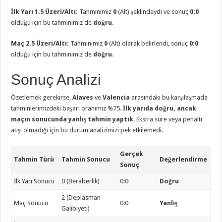
İlk Yarı 1.5 Üzeri/Altı:
Tahminimiz
0
(Alt) şeklindeydi ve sonuç
0:0
olduğu için bu tahminimiz de
doğru
.
Maç 2.5 Üzeri/Altı:
Tahminimiz
0
(Alt) olarak belirlendi, sonuç
0:0
olduğu için bu tahminimiz de
doğru
.
Sonuç Analizi
Özetlemek gerekirse,
Alaves
ve
Valencia
arasındaki bu karşılaşmada
tahminlerimizdeki başarı oranımız %75.
İlk yarıda doğru, ancak
maçın sonucunda yanlış tahmin yaptık
. Ekstra süre veya penaltı
atışı olmadığı için bu durum analizimizi pek etkilemedi.
Gerçek
Tahmin Türü
Tahmin Sonucu
Değerlendirme
Sonuç
İlk Yarı Sonucu
0 (Beraberlik)
0:0
Doğru
2 (Deplasman
Maç Sonucu
0:0
Yanlış
Galibiyeti)