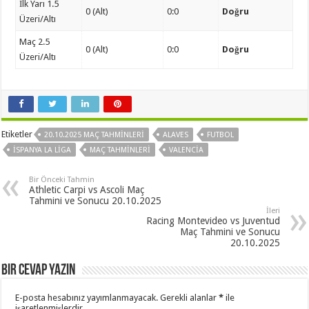
İlk Yarı 1.5
0 (Alt)
0:0
Doğru
Üzeri/Altı
Maç 2.5
0 (Alt)
0:0
Doğru
Üzeri/Altı
Etiketler
20.10.2025 MAÇ TAHMINLERI
ALAVES
FUTBOL
İSPANYA LA LIGA
MAÇ TAHMINLERI
VALENCIA
Bir Önceki Tahmin
Athletic Carpi vs Ascoli Maç
Tahmini ve Sonucu 20.10.2025
İleri
Racing Montevideo vs Juventud
Maç Tahmini ve Sonucu
20.10.2025
Bir cevap yazın
E-posta hesabınız yayımlanmayacak.
Gerekli alanlar
*
ile
işaretlenmişlerdir