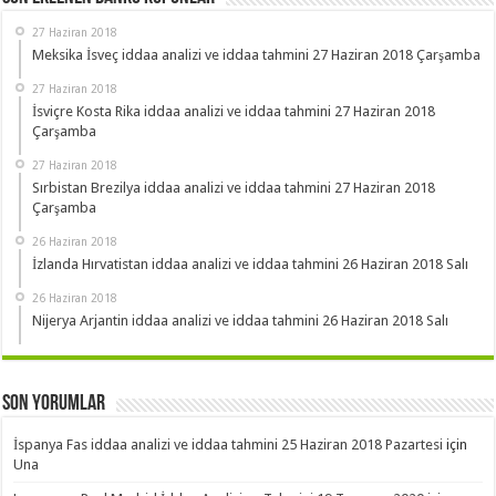
27 Haziran 2018
Meksika İsveç iddaa analizi ve iddaa tahmini 27 Haziran 2018 Çarşamba
27 Haziran 2018
İsviçre Kosta Rika iddaa analizi ve iddaa tahmini 27 Haziran 2018
Çarşamba
27 Haziran 2018
Sırbistan Brezilya iddaa analizi ve iddaa tahmini 27 Haziran 2018
Çarşamba
26 Haziran 2018
İzlanda Hırvatistan iddaa analizi ve iddaa tahmini 26 Haziran 2018 Salı
26 Haziran 2018
Nijerya Arjantin iddaa analizi ve iddaa tahmini 26 Haziran 2018 Salı
Son Yorumlar
İspanya Fas iddaa analizi ve iddaa tahmini 25 Haziran 2018 Pazartesi
için
Una