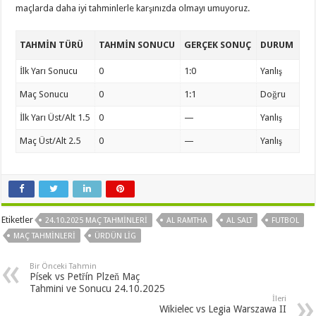
maçlarda daha iyi tahminlerle karşınızda olmayı umuyoruz.
TAHMIN TÜRÜ
TAHMIN SONUCU
GERÇEK SONUÇ
DURUM
İlk Yarı Sonucu
0
1:0
Yanlış
Maç Sonucu
0
1:1
Doğru
İlk Yarı Üst/Alt 1.5
0
—
Yanlış
Maç Üst/Alt 2.5
0
—
Yanlış
Etiketler
24.10.2025 MAÇ TAHMINLERI
AL RAMTHA
AL SALT
FUTBOL
MAÇ TAHMINLERI
ÜRDÜN LIG
Bir Önceki Tahmin
Písek vs Petřín Plzeň Maç
Tahmini ve Sonucu 24.10.2025
İleri
Wikielec vs Legia Warszawa II