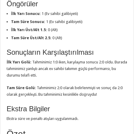
Öngörüler
İlk Yarı Sonucu:
1 (Ev sahibi galibiyeti)
Tam Süre Sonucu:
1 (Ev sahibi galibiyeti)
İlk Yarı Üst/Alt 1.5:
0 (Alt)
Tam Süre Üst/Alt 2.5:
0 (Alt)
Sonuçların Karşılaştırılması
İlk Yarı Golü:
Tahminimiz 1:0 iken, karşılaşma sonucu 2:0 oldu. Burada
tahminimiz yanlıştı ancak ev sahibi takımın güçlü performansı, bu
durumu telafi etti.
Tam Süre Golü:
Tahminimiz 2:0 olarak belirlenmişti ve sonuç da 2:0
olarak gerçekleşti. Bu tahminimiz kesinlikle doğruydu!
Ekstra Bilgiler
Ekstra süre ve penaltı atışları uygulanmadı.
Özet