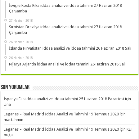
İsviçre Kosta Rika iddaa analizi ve iddaa tahmini 27 Haziran 2018
Çarşamba
27 Haziran 2018
Sırbistan Brezilya iddaa analizi ve iddaa tahmini 27 Haziran 2018
Çarşamba
26 Haziran 2018
İzlanda Hırvatistan iddaa analizi ve iddaa tahmini 26 Haziran 2018 Salı
26 Haziran 2018
Nijerya Arjantin iddaa analizi ve iddaa tahmini 26 Haziran 2018 Salı
Son Yorumlar
İspanya Fas iddaa analizi ve iddaa tahmini 25 Haziran 2018 Pazartesi
için
Una
Leganes – Real Madrid İddaa Analizi ve Tahmini 19 Temmuz 2020
için
mactahmin
Leganes – Real Madrid İddaa Analizi ve Tahmini 19 Temmuz 2020
için
KET
buğa