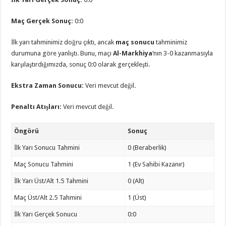
Maç Gerçek Sonuç:
0:0
İlk yarı tahminimiz doğru çıktı, ancak
maç sonucu
tahminimiz
durumuna göre yanlıştı. Bunu, maçı
Al-Markhiya
‘nın 3-0 kazanmasıyla
karşılaştırdığımızda, sonuç 0:0 olarak gerçekleşti.
Ekstra Zaman Sonucu:
Veri mevcut değil.
Penaltı Atışları:
Veri mevcut değil.
Öngörü
Sonuç
İlk Yarı Sonucu Tahmini
0 (Beraberlik)
Maç Sonucu Tahmini
1 (Ev Sahibi Kazanır)
İlk Yarı Üst/Alt 1.5 Tahmini
0 (Alt)
Maç Üst/Alt 2.5 Tahmini
1 (Üst)
İlk Yarı Gerçek Sonucu
0:0