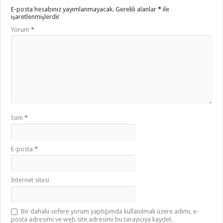
E-posta hesabınız yayımlanmayacak.
Gerekli alanlar
*
ile
işaretlenmişlerdir
Yorum
*
İsim
*
E-posta
*
İnternet sitesi
Bir dahaki sefere yorum yaptığımda kullanılmak üzere adımı, e-
posta adresimi ve web site adresimi bu tarayıcıya kaydet.