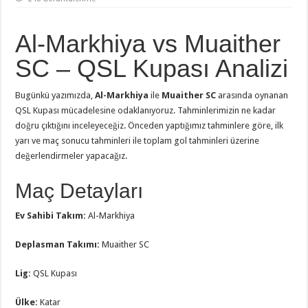
Al-Markhiya vs Muaither
SC – QSL Kupası Analizi
Bugünkü yazımızda,
Al-Markhiya
ile
Muaither SC
arasında oynanan
QSL Kupası mücadelesine odaklanıyoruz. Tahminlerimizin ne kadar
doğru çıktığını inceleyeceğiz. Önceden yaptığımız tahminlere göre, ilk
yarı ve maç sonucu tahminleri ile toplam gol tahminleri üzerine
değerlendirmeler yapacağız.
Maç Detayları
Ev Sahibi Takım:
Al-Markhiya
Deplasman Takımı:
Muaither SC
Lig:
QSL Kupası
Ülke:
Katar