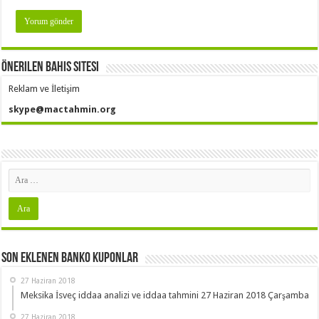
Önerilen Bahis Sitesi
Reklam ve İletişim
skype@mactahmin.org
Son Eklenen Banko Kuponlar
27 Haziran 2018
Meksika İsveç iddaa analizi ve iddaa tahmini 27 Haziran 2018 Çarşamba
27 Haziran 2018