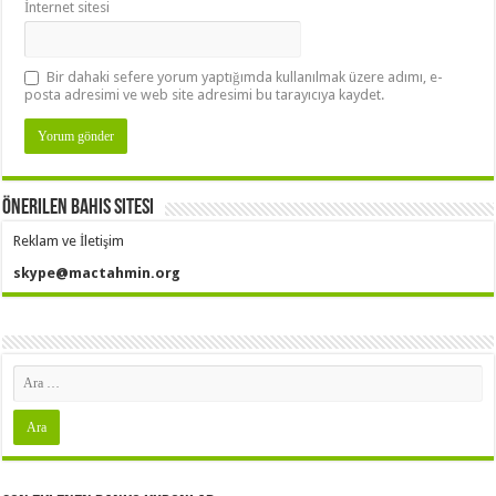
İnternet sitesi
Bir dahaki sefere yorum yaptığımda kullanılmak üzere adımı, e-
posta adresimi ve web site adresimi bu tarayıcıya kaydet.
Önerilen Bahis Sitesi
Reklam ve İletişim
skype@mactahmin.org