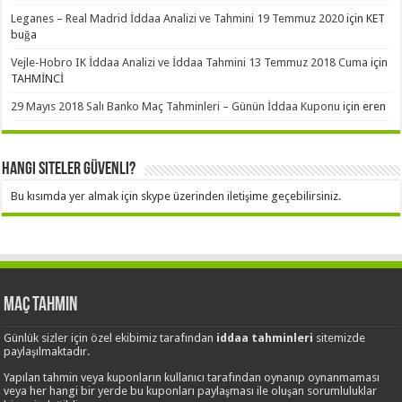
Leganes – Real Madrid İddaa Analizi ve Tahmini 19 Temmuz 2020
için
KET
buğa
Vejle-Hobro IK İddaa Analizi ve İddaa Tahmini 13 Temmuz 2018 Cuma
için
TAHMİNCİ
29 Mayıs 2018 Salı Banko Maç Tahminleri – Günün İddaa Kuponu
için
eren
Hangi Siteler Güvenli?
Bu kısımda yer almak için skype üzerinden iletişime geçebilirsiniz.
Maç Tahmin
Günlük sizler için özel ekibimiz tarafından
iddaa tahminleri
sitemizde
paylaşılmaktadır.
Yapılan tahmin veya kuponların kullanıcı tarafından oynanıp oynanmaması
veya her hangi bir yerde bu kuponları paylaşması ile oluşan sorumluluklar