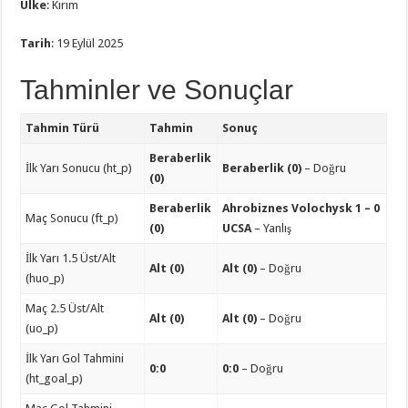
Ülke
: Kırım
Tarih
: 19 Eylül 2025
Tahminler ve Sonuçlar
Tahmin Türü
Tahmin
Sonuç
Beraberlik
İlk Yarı Sonucu (ht_p)
Beraberlik (0)
– Doğru
(0)
Beraberlik
Ahrobiznes Volochysk 1 – 0
Maç Sonucu (ft_p)
(0)
UCSA
– Yanlış
İlk Yarı 1.5 Üst/Alt
Alt (0)
Alt (0)
– Doğru
(huo_p)
Maç 2.5 Üst/Alt
Alt (0)
Alt (0)
– Doğru
(uo_p)
İlk Yarı Gol Tahmini
0:0
0:0
– Doğru
(ht_goal_p)