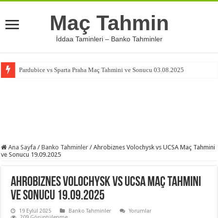
Maç Tahmin
İddaa Taminleri – Banko Tahminler
Pardubice vs Sparta Praha Maç Tahmini ve Sonucu 03.08.2025
Ana Sayfa
/
Banko Tahminler
/
Ahrobiznes Volochysk vs UCSA Maç Tahmini
ve Sonucu 19.09.2025
Ahrobiznes Volochysk vs UCSA Maç Tahmini
ve Sonucu 19.09.2025
19 Eylül 2025
Banko Tahminler
Yorumlar
209 Görüntülenme