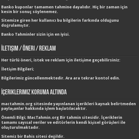
Banko kuponlar tamamen tahmine dayalıdır. Hiç bir zaman için
kesin bir sonuç söylenemez.
Sitemize giren her kullanıcı bu bilgilerin farkında olduğunu
doğrulamıştır.
Banko Tahminler
sizin için en iyisi.
İletişim / Öneri / Reklam
Her türlü öneri, istek ve reklam için iletişime geçebilirsiniz:
İletişim Bilgileri;
Bilgilerimiz güncellenmektedir. Ara ara tekrar kontol edin.
İçeriklerimiz Koruma Altında
mactahmin.org sitesinde yayınlanan içerikleri kaynak belirtmeden
paylaşanlar hakkında işlem başlatılacaktır.
Önemli Bilgi;
MacTahmin.org Bir tahmin sitesidir. İçeriklerin
tamamı sayısal veriler ve editörlerin kendi kişisel görüşleri ile
oluşturulmaktadır.
Sitemiz bir
Bahis sitesi
değildir.