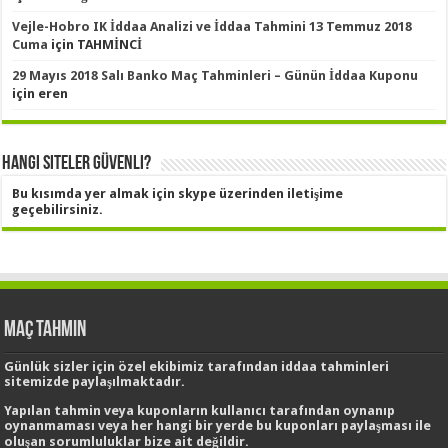
Vejle-Hobro IK İddaa Analizi ve İddaa Tahmini 13 Temmuz 2018
Cuma
için
TAHMİNCİ
29 Mayıs 2018 Salı Banko Maç Tahminleri – Günün İddaa Kuponu
için
eren
Hangi Siteler Güvenli?
Bu kısımda yer almak için skype üzerinden iletişime
geçebilirsiniz.
Maç Tahmin
Günlük sizler için özel ekibimiz tarafından
iddaa tahminleri
sitemizde paylaşılmaktadır.
Yapılan tahmin veya kuponların kullanıcı tarafından oynanıp
oynanmaması veya her hangi bir yerde bu kuponları paylaşması ile
oluşan sorumluluklar bize ait değildir.