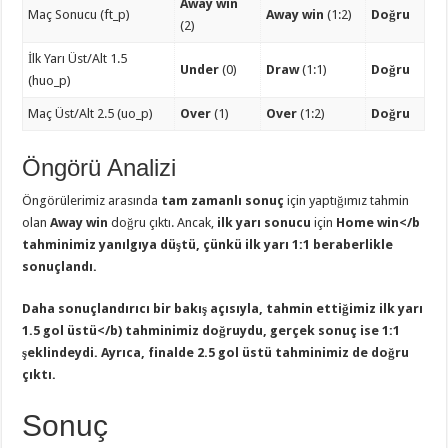
Away win
Maç Sonucu (ft_p)
Away win
(1:2)
Doğru
(2)
İlk Yarı Üst/Alt 1.5
Under
(0)
Draw
(1:1)
Doğru
(huo_p)
Maç Üst/Alt 2.5 (uo_p)
Over
(1)
Over
(1:2)
Doğru
Öngörü Analizi
Öngörülerimiz arasında
tam zamanlı sonuç
için yaptığımız tahmin
olan
Away win
doğru çıktı. Ancak,
ilk yarı sonucu
için
Home win</b
tahminimiz yanılgıya düştü, çünkü ilk yarı 1:1 beraberlikle
sonuçlandı.
Daha sonuçlandırıcı bir bakış açısıyla, tahmin ettiğimiz
ilk yarı
1.5 gol üstü</b) tahminimiz doğruydu, gerçek sonuç ise 1:1
şeklindeydi. Ayrıca, finalde 2.5 gol üstü tahminimiz de doğru
çıktı.
Sonuç