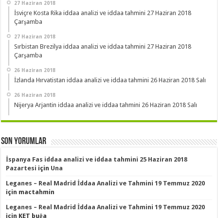
27 Haziran 2018
İsviçre Kosta Rika iddaa analizi ve iddaa tahmini 27 Haziran 2018
Çarşamba
27 Haziran 2018
Sırbistan Brezilya iddaa analizi ve iddaa tahmini 27 Haziran 2018
Çarşamba
26 Haziran 2018
İzlanda Hırvatistan iddaa analizi ve iddaa tahmini 26 Haziran 2018 Salı
26 Haziran 2018
Nijerya Arjantin iddaa analizi ve iddaa tahmini 26 Haziran 2018 Salı
Son Yorumlar
İspanya Fas iddaa analizi ve iddaa tahmini 25 Haziran 2018
Pazartesi
için
Una
Leganes – Real Madrid İddaa Analizi ve Tahmini 19 Temmuz 2020
için
mactahmin
Leganes – Real Madrid İddaa Analizi ve Tahmini 19 Temmuz 2020
için
KET buğa