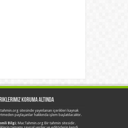
eriklerimiz Koruma Altında
tahmin.org sitesinde yayınlanan içerikleri kaynak
irtmeden paylaşanlar hakkında işlem başlatılacaktır.
mli Bilgi;
MacTahmin.org Bir tahmin sitesidir.
iklerin tamamı sayısal veriler ve editörlerin kendi