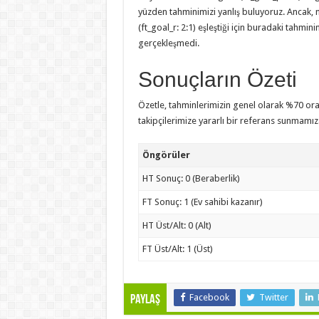
yüzden tahminimizi yanlış buluyoruz. Ancak, 
(ft_goal_r: 2:1) eşleştiği için buradaki tahmin
gerçekleşmedi.
Sonuçların Özeti
Özetle, tahminlerimizin genel olarak %70 or
takipçilerimize yararlı bir referans sunmamız
Öngörüler
HT Sonuç: 0 (Beraberlik)
FT Sonuç: 1 (Ev sahibi kazanır)
HT Üst/Alt: 0 (Alt)
FT Üst/Alt: 1 (Üst)
Facebook
Twitter
Paylaş