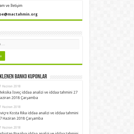
am ve İletişim
pe@mactahmin.org
Eklenen Banko Kuponlar
7 Haziran 2018
eksika İsveç iddaa analizi ve iddaa tahmini 27
aziran 2018 Çarşamba
7 Haziran 2018
sviçre Kosta Rika iddaa analizi ve iddaa tahmini
7 Haziran 2018 Çarşamba
7 Haziran 2018
ırbistan Brezilya iddaa analizi ve iddaa tahmini