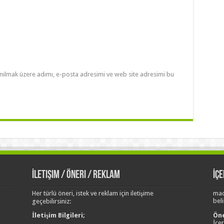
nılmak üzere adımı, e-posta adresimi ve web site adresimi bu
İletişim / Öneri / Reklam
İç
Her türlü öneri, istek ve reklam için iletişime
mac
bel
geçebilirsiniz:
İletişim Bilgileri;
Öne
İçer