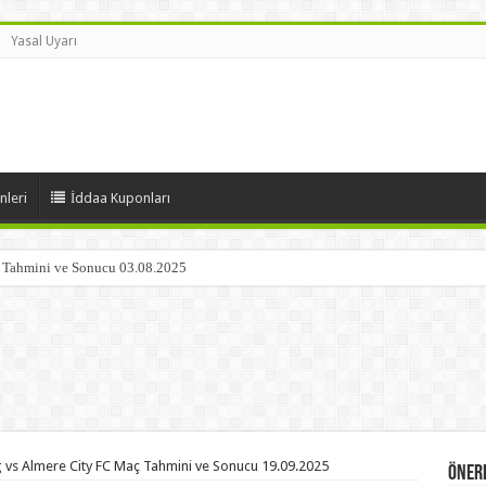
Yasal Uyarı
nleri
İddaa Kuponları
ç Tahmini ve Sonucu 03.08.2025
vs Almere City FC Maç Tahmini ve Sonucu 19.09.2025
Öneri