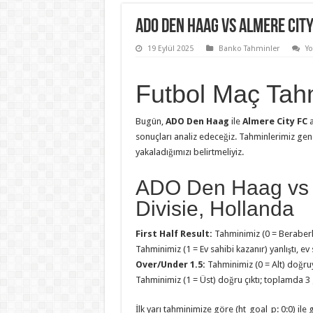
ADO Den Haag vs Almere City
19 Eylül 2025
Banko Tahminler
Yo
Futbol Maç Tahmi
Bugün,
ADO Den Haag
ile
Almere City FC
a
sonuçları analiz edeceğiz. Tahminlerimiz ge
yakaladığımızı belirtmeliyiz.
ADO Den Haag vs A
Divisie, Hollanda
First Half Result:
Tahminimiz (0 = Beraberl
Tahminimiz (1 = Ev sahibi kazanır) yanlıştı, e
Over/Under 1.5:
Tahminimiz (0 = Alt) doğruyd
Tahminimiz (1 = Üst) doğru çıktı; toplamda 3 g
İlk yarı tahminimize göre (ht_goal_p: 0:0) ile