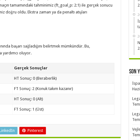
maçın tamamındaki tahminimiz (ft_goal_p: 2:1) ile gerçek sonucu
2
imiz doğru oldu. Ekstra zaman ya da penaltı atışları
2
İ
t
2
N
anında başarı sağladığını belirtmek mümkündür. Bu,
2
a yardımcı oluyor.
Gerçek Sonuçlar
Son 
HT Sonuç: 0 (Beraberlik)
İspa
FT Sonuç: 2 (Konuk takım kazanır)
Hazi
Lega
HT Sonuç: 0 (Alt)
Tem
FT Sonuç: 1 (Üst)
Lega
Tem
Vejl
LinkedIn
Pinterest
Tem