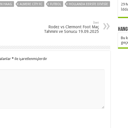
29 M
EN HAAG
ALMERE CITY FC
FUTBOL
HOLLANDA EERSTE DIVISIE
İdd
İleri
Rodez vs Clermont Foot Maç
Hangi
Tahmini ve Sonucu 19.09.2025
Bu k
geçe
 alanlar
*
ile işaretlenmişlerdir