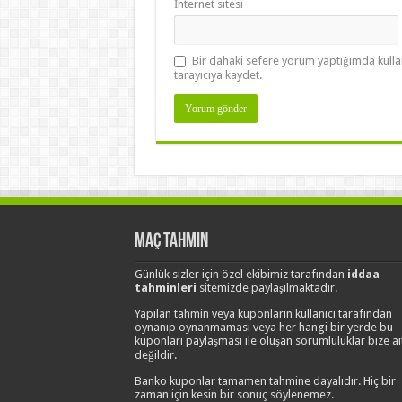
İnternet sitesi
Bir dahaki sefere yorum yaptığımda kulla
tarayıcıya kaydet.
Maç Tahmin
Günlük sizler için özel ekibimiz tarafından
iddaa
tahminleri
sitemizde paylaşılmaktadır.
Yapılan tahmin veya kuponların kullanıcı tarafından
oynanıp oynanmaması veya her hangi bir yerde bu
kuponları paylaşması ile oluşan sorumluluklar bize ai
değildir.
Banko kuponlar tamamen tahmine dayalıdır. Hiç bir
zaman için kesin bir sonuç söylenemez.