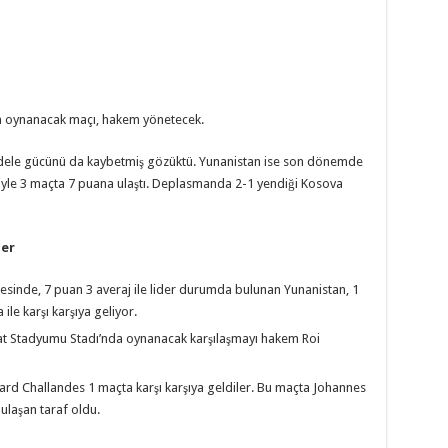
a oynanacak maçı, hakem
yönetecek.
dele gücünü da kaybetmiş gözüktü. Yunanistan ise son dönemde
kisiyle 3 maçta 7 puana ulaştı. Deplasmanda 2-1 yendiği Kosova
ler
esinde, 7 puan 3 averaj ile lider durumda bulunan Yunanistan, 1
ile karşı karşıya geliyor.
iyat Stadyumu Stadı’nda oynanacak karşılaşmayı hakem Roi
nard Challandes 1 maçta karşı karşıya geldiler. Bu maçta Johannes
ulaşan taraf oldu.