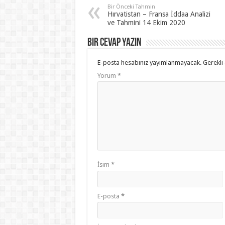
Bir Önceki Tahmin
Hırvatistan – Fransa İddaa Analizi
ve Tahmini 14 Ekim 2020
Bir cevap yazın
E-posta hesabınız yayımlanmayacak.
Gerekli
Yorum
*
İsim
*
E-posta
*