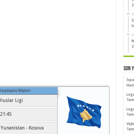
2
2
İ
t
2
N
2
Son 
İspa
Hazi
Karşılaşma Bilgileri
Lega
Tem
luslar Ligi
Lega
21:45
Tem
Vejl
Yunanistan - Kosova
Tem