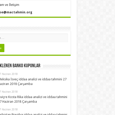
am ve İletişim
pe@mactahmin.org
Eklenen Banko Kuponlar
7 Haziran 2018
eksika İsveç iddaa analizi ve iddaa tahmini 27
aziran 2018 Çarşamba
7 Haziran 2018
sviçre Kosta Rika iddaa analizi ve iddaa tahmini
7 Haziran 2018 Çarşamba
7 Haziran 2018
ırbistan Brezilya iddaa analizi ve iddaa tahmini