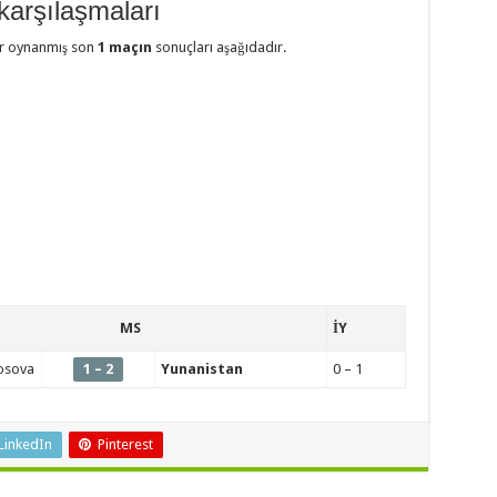
karşılaşmaları
ar oynanmış son
1 maçın
sonuçları aşağıdadır.
MS
İY
osova
1 – 2
Yunanistan
0 – 1
LinkedIn
Pinterest