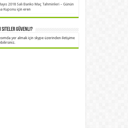
ayıs 2018 Salı Banko Maç Tahminleri – Günün
aa Kuponu
için
eren
 Siteler Güvenli?
ısımda yer almak için skype üzerinden iletişime
bilirsiniz.