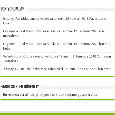
Son Yorumlar
İspanya Fas iddaa analizi ve iddaa tahmini 25 Haziran 2018 Pazartesi
için
Una
Leganes – Real Madrid İddaa Analizi ve Tahmini 19 Temmuz 2020
için
mactahmin
Leganes – Real Madrid İddaa Analizi ve Tahmini 19 Temmuz 2020
için
KET
buğa
Vejle-Hobro IK İddaa Analizi ve İddaa Tahmini 13 Temmuz 2018 Cuma
için
TAHMİNCİ
29 Mayıs 2018 Salı Banko Maç Tahminleri – Günün İddaa Kuponu
için
eren
Hangi Siteler Güvenli?
Bu kısımda yer almak için skype üzerinden iletişime geçebilirsiniz.