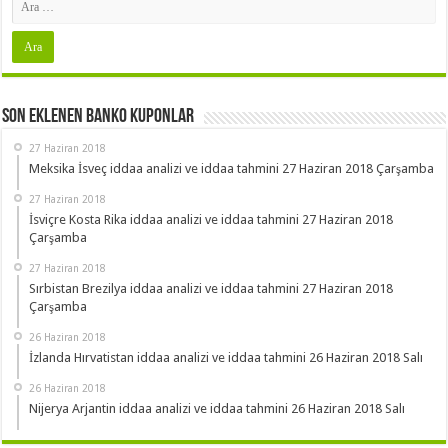
Son Eklenen Banko Kuponlar
27 Haziran 2018
Meksika İsveç iddaa analizi ve iddaa tahmini 27 Haziran 2018 Çarşamba
27 Haziran 2018
İsviçre Kosta Rika iddaa analizi ve iddaa tahmini 27 Haziran 2018
Çarşamba
27 Haziran 2018
Sırbistan Brezilya iddaa analizi ve iddaa tahmini 27 Haziran 2018
Çarşamba
26 Haziran 2018
İzlanda Hırvatistan iddaa analizi ve iddaa tahmini 26 Haziran 2018 Salı
26 Haziran 2018
Nijerya Arjantin iddaa analizi ve iddaa tahmini 26 Haziran 2018 Salı