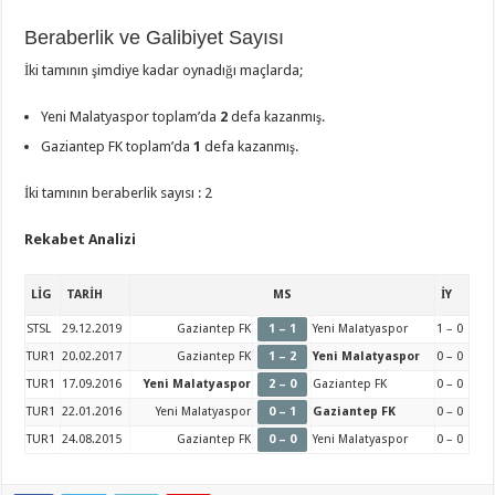
Beraberlik ve Galibiyet Sayısı
İki tamının şimdiye kadar oynadığı maçlarda;
Yeni Malatyaspor toplam’da
2
defa kazanmış.
Gaziantep FK toplam’da
1
defa kazanmış.
İki tamının beraberlik sayısı : 2
Rekabet Analizi
LİG
TARİH
MS
İY
STSL
29.12.2019
Gaziantep FK
1 – 1
Yeni Malatyaspor
1 – 0
TUR1
20.02.2017
Gaziantep FK
1 – 2
Yeni Malatyaspor
0 – 0
TUR1
17.09.2016
Yeni Malatyaspor
2 – 0
Gaziantep FK
0 – 0
TUR1
22.01.2016
Yeni Malatyaspor
0 – 1
Gaziantep FK
0 – 0
TUR1
24.08.2015
Gaziantep FK
0 – 0
Yeni Malatyaspor
0 – 0