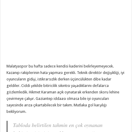
Malatyaspor bu hafta sadece kendisi kaderini belirleyemeyecek.
Kazanıp rakiplerinin hata yapması gerekli. Teknik direktör değişikliği, iyi
oyuncuların gidişi, istikrarsızlık derken üçüncülükten dibe kadar
geldiler. Ciddi şekilde bitiricilik sıkıntısı yaşadıklarını defalarca
gözlemledik. Hikmet Karaman açık oynatarak erkenden skoru lehine
çevirmeye çalışır. Gaziantep iddaası olmasa bile iyi oyuncuları
sayesinde arıza çıkartabilecek bir takım. Mutlaka gol karşılığı
bekliyorum.
Tabloda belirtilen tahmin en çok oynanan