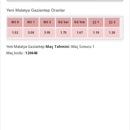
Yeni Malatya Gaziantep Oranlar
MS 0
MS 1
MS 2
KG Var
KG Yok
ÇŞ 1
ÇŞ 2
1.52
3.50
3.95
1.75
1.67
1.10
1.20
Yeni Malatya Gaziantep
Maç Tahmini :
Maç Sonucu 1
Maç kodu :
120648