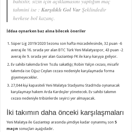
bahistir, sizin için açıklamasını yaptığım maç
tahmini ise :
Karşılıklı Gol Var
Şeklindedir
herkese bol kazanç.
İddaa oynarken baz alına bilecek öneriler
Süper Lig 2019/2020 Sezonu son hafta mücadelesinde, 32 puan -6
averaj ile 16. sırada yer alan BTC Türk Yeni Malatyaspor, 43 puan -2
averaj ile 9. sırada yer alan Gaziantep FK ile karşı karşıya geliyor.
Ev sahibi takımda Eren Tozlu sakatlığı; Robin Yalçın cezası, misafir
takımda ise Oğuz Ceylan cezası nedeniyle karşılaşmada forma
giyemeyecekler.
27,044 kişi kapasiteli Yeni Malatya Stadyumu Stadı’nda oynanacak
karşılaşmayı hakem Arda Kardeşler yönetecek. Ev sahibi takımın
cezası nedeniyle tribünlerde seyirci yer almayacak.
İki takımın daha önceki karşılaşmaları
Yeni Malatya ile Gaziantep arasında şimdiye kadar oynanmış son
5
maçın
sonuçları aşağıdadır.