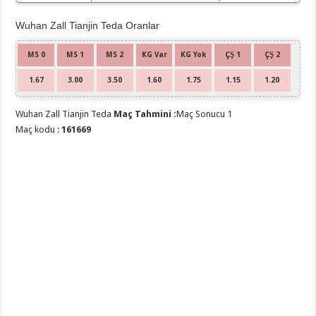
Wuhan Zall Tianjin Teda Oranlar
MS 0
MS 1
MS 2
KG Var
KG Yok
ÇŞ 1
ÇŞ 2
1.67
3.00
3.50
1.60
1.75
1.15
1.20
Wuhan Zall Tianjin Teda
Maç Tahmini :
Maç Sonucu 1
Maç kodu :
161669