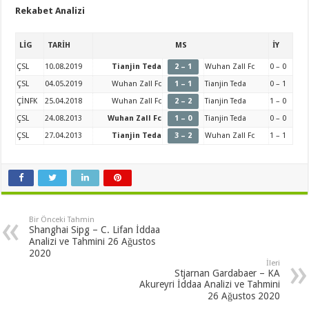
Rekabet Analizi
LİG
TARİH
MS
İY
ÇSL
10.08.2019
Tianjin Teda
2 – 1
Wuhan Zall Fc
0 – 0
ÇSL
04.05.2019
Wuhan Zall Fc
1 – 1
Tianjin Teda
0 – 1
ÇİNFK
25.04.2018
Wuhan Zall Fc
2 – 2
Tianjin Teda
1 – 0
ÇSL
24.08.2013
Wuhan Zall Fc
1 – 0
Tianjin Teda
0 – 0
ÇSL
27.04.2013
Tianjin Teda
3 – 2
Wuhan Zall Fc
1 – 1
Bir Önceki Tahmin
Shanghai Sipg – C. Lifan İddaa
Analizi ve Tahmini 26 Ağustos
2020
İleri
Stjarnan Gardabaer – KA
Akureyri İddaa Analizi ve Tahmini
26 Ağustos 2020