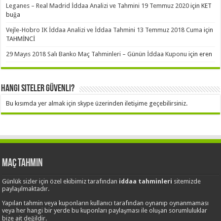
Leganes – Real Madrid İddaa Analizi ve Tahmini 19 Temmuz 2020
için
KET
buğa
Vejle-Hobro IK İddaa Analizi ve İddaa Tahmini 13 Temmuz 2018 Cuma
için
TAHMİNCİ
29 Mayıs 2018 Salı Banko Maç Tahminleri – Günün İddaa Kuponu
için
eren
Hangi Siteler Güvenli?
Bu kısımda yer almak için skype üzerinden iletişime geçebilirsiniz.
Maç Tahmin
Günlük sizler için özel ekibimiz tarafından
iddaa tahminleri
sitemizde
paylaşılmaktadır.
Yapılan tahmin veya kuponların kullanıcı tarafından oynanıp oynanmaması
veya her hangi bir yerde bu kuponları paylaşması ile oluşan sorumluluklar
bize ait değildir.