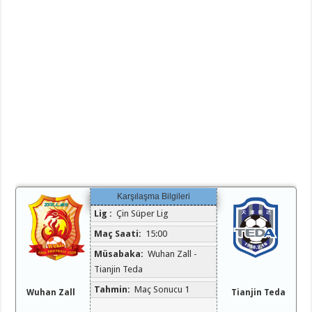
Karşılaşma Bilgileri
Lig :
Çin Süper Lig
Maç Saati:
15:00
Müsabaka:
Wuhan Zall -
Tianjin Teda
Tahmin:
Maç Sonucu 1
Wuhan Zall
Tianjin Teda