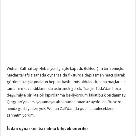
Wuhan Zall haftayı Hebei yenilgisiyle kapadı. Beklediğim bir sonuçtu.
Maçlar tarafsız sahada oynansa da fikstürde deplasman maçı olarak
görünen karşılaşmaların hepsini kaybetmiş oldular. İç saha maçlarının
tamamını kazandıklarını da belirtmek gerek. Tianjin Teda’dan hoca
değişimiyle birlikte bir kıpırdanma bekliyordum fakat bu kıpırdanmayı
Qingdao’ya karşı yapamayarak sahadan puansız ayrıldılar. Bu sezon
henüz galibiyetleri yok. Wuhan Zall’dan da puan alabileceklerini
zannetmiyorum.
İddaa oynarken baz alına bilecek öneriler